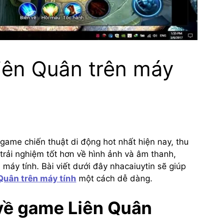
Liên Quân trên máy
game chiến thuật di động hot nhất hiện nay, thu
rải nghiệm tốt hơn về hình ảnh và âm thanh,
máy tính. Bài viết dưới đây nhacaiuytin sẽ giúp
 Quân trên máy tính
một cách dễ dàng.
t về game Liên Quân