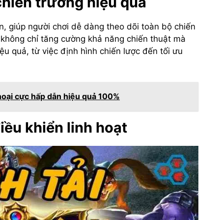
chiến trường hiệu quả
n, giúp người chơi dễ dàng theo dõi toàn bộ chiến
không chỉ tăng cường khả năng chiến thuật mà
ệu quả, từ việc định hình chiến lược đến tối ưu
hoại cực hấp dẫn hiệu quả 100%
ều khiển linh hoạt