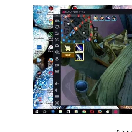
Sơ lược