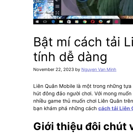
Bật mí cách tải 
tính dễ dàng
November 22, 2023
by
Nguyen Van Minh
Liên Quân Mobile là một trong những tựa 
hút đông đảo người chơi. Với mong muốn t
nhiều game thủ muốn chơi Liên Quân trên 
bạn khám phá những cách
cách tải Liên
Giới thiệu đôi chú