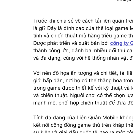
Trước khi chia sẻ về cách tải liên quân trê
là gì? Đây là đỉnh cao của thể loại game 
tính và chiến thuật mà hàng triệu game t
Được phát triển và xuất bản bởi
công ty 
thành công lớn, đánh bại nhiều đối thủ cạ
và đa dạng, cùng với hệ thống nhân vật 
Với nền đồ họa ấn tượng và chi tiết, tải 
giới hấp dẫn, nơi họ có thể thăng hoa tr
trong game được thiết kế với kỹ thuật và 
và chiến thuật. Người chơi có thể chọn lự
mạnh mẽ, phối hợp chiến thuật để đưa độ
Tính đa dạng của Liên Quân Mobile không
kết nối cộng đồng game thủ trên khắp thế 
sự kiện và giải đấu quốc tế, tạo ra một 