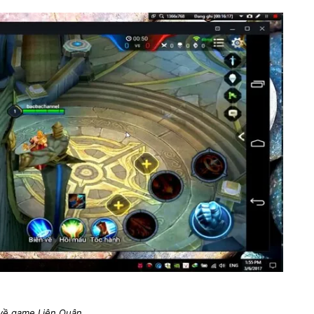
 về game Liên Quân