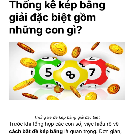
Thống kê kép bằng
giải đặc biệt gồm
những con gì?
Thống kê đề kép bằng giải đặc biệt
Trước khi tổng hợp các con số, việc hiểu rõ về
cách bắt đề kép bằng
là quan trọng. Đơn giản,