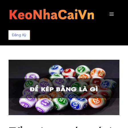
Skip
to
Menu
content
Đăng Ký