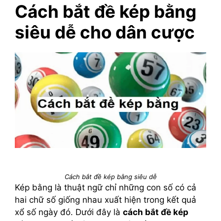
Cách bắt đề kép bằng
siêu dễ cho dân cược
Cách bắt đề kép bằng siêu dễ
Kép bằng là thuật ngữ chỉ những con số có cả
hai chữ số giống nhau xuất hiện trong kết quả
xổ số ngày đó. Dưới đây là
cách bắt đề kép