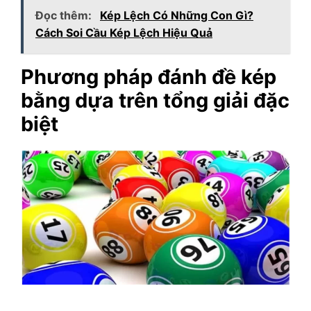
Đọc thêm:
Kép Lệch Có Những Con Gì?
Cách Soi Cầu Kép Lệch Hiệu Quả
Phương pháp đánh đề kép
bằng dựa trên tổng giải đặc
biệt