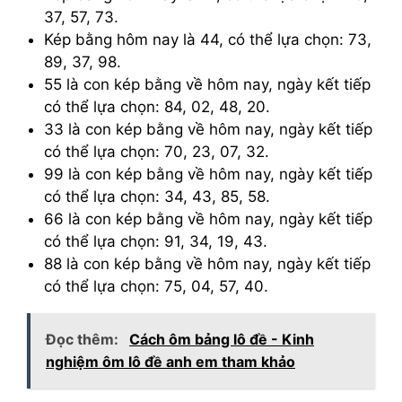
37, 57, 73.
Kép bằng hôm nay là 44, có thể lựa chọn: 73,
89, 37, 98.
55 là con kép bằng về hôm nay, ngày kết tiếp
có thể lựa chọn: 84, 02, 48, 20.
33 là con kép bằng về hôm nay, ngày kết tiếp
có thể lựa chọn: 70, 23, 07, 32.
99 là con kép bằng về hôm nay, ngày kết tiếp
có thể lựa chọn: 34, 43, 85, 58.
66 là con kép bằng về hôm nay, ngày kết tiếp
có thể lựa chọn: 91, 34, 19, 43.
88 là con kép bằng về hôm nay, ngày kết tiếp
có thể lựa chọn: 75, 04, 57, 40.
Đọc thêm:
Cách ôm bảng lô đề - Kinh
nghiệm ôm lô đề anh em tham khảo