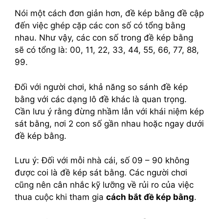
Nói một cách đơn giản hơn, đề kép bằng đề cập
đến việc ghép cặp các con số có tổng bằng
nhau. Như vậy, các con số trong đề kép bằng
sẽ có tổng là: 00, 11, 22, 33, 44, 55, 66, 77, 88,
99.
Đối với người chơi, khả năng so sánh đề kép
bằng với các dạng lô đề khác là quan trọng.
Cần lưu ý rằng đừng nhầm lẫn với khái niệm kép
sát bằng, nơi 2 con số gần nhau hoặc ngay dưới
đề kép bằng.
Lưu ý: Đối với mỗi nhà cái, số 09 – 90 không
được coi là đề kép sát bằng. Các người chơi
cũng nên cân nhắc kỹ lưỡng về rủi ro của việc
thua cuộc khi tham gia
cách bắt đề kép bằng
.