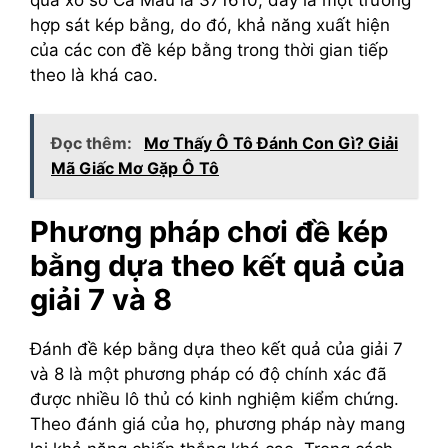
quả xổ số Cà Mau là 371610, đây là một trường
hợp sát kép bằng, do đó, khả năng xuất hiện
của các con đề kép bằng trong thời gian tiếp
theo là khá cao.
Đọc thêm:
Mơ Thấy Ô Tô Đánh Con Gì? Giải
Mã Giấc Mơ Gặp Ô Tô
Phương pháp chơi đề kép
bằng dựa theo kết quả của
giải 7 và 8
Đánh đề kép bằng dựa theo kết quả của giải 7
và 8 là một phương pháp có độ chính xác đã
được nhiều lô thủ có kinh nghiệm kiểm chứng.
Theo đánh giá của họ, phương pháp này mang