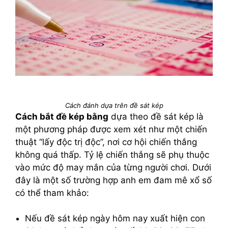
Cách đánh dựa trên đề sát kép
Cách bắt đề kép bằng
dựa theo đề sát kép là
một phương pháp được xem xét như một chiến
thuật “lấy độc trị độc”, nơi cơ hội chiến thắng
không quá thấp. Tỷ lệ chiến thắng sẽ phụ thuộc
vào mức độ may mắn của từng người chơi. Dưới
đây là một số trường hợp anh em đam mê xổ số
có thể tham khảo:
Nếu đề sát kép ngày hôm nay xuất hiện con