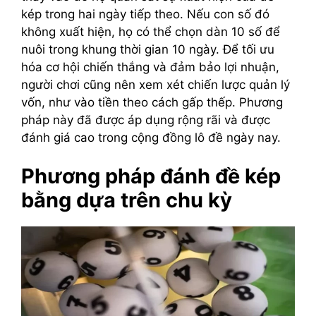
kép trong hai ngày tiếp theo. Nếu con số đó
không xuất hiện, họ có thể chọn dàn 10 số để
nuôi trong khung thời gian 10 ngày. Để tối ưu
hóa cơ hội chiến thắng và đảm bảo lợi nhuận,
người chơi cũng nên xem xét chiến lược quản lý
vốn, như vào tiền theo cách gấp thếp. Phương
pháp này đã được áp dụng rộng rãi và được
đánh giá cao trong cộng đồng lô đề ngày nay.
Phương pháp đánh đề kép
bằng dựa trên chu kỳ