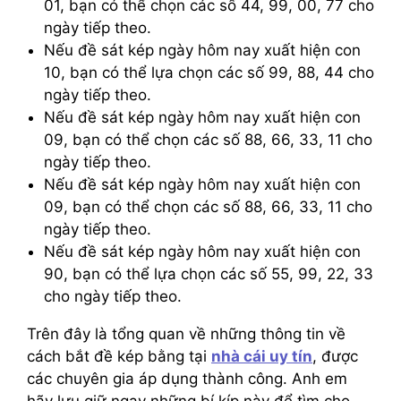
01, bạn có thể chọn các số 44, 99, 00, 77 cho
ngày tiếp theo.
Nếu đề sát kép ngày hôm nay xuất hiện con
10, bạn có thể lựa chọn các số 99, 88, 44 cho
ngày tiếp theo.
Nếu đề sát kép ngày hôm nay xuất hiện con
09, bạn có thể chọn các số 88, 66, 33, 11 cho
ngày tiếp theo.
Nếu đề sát kép ngày hôm nay xuất hiện con
09, bạn có thể chọn các số 88, 66, 33, 11 cho
ngày tiếp theo.
Nếu đề sát kép ngày hôm nay xuất hiện con
90, bạn có thể lựa chọn các số 55, 99, 22, 33
cho ngày tiếp theo.
Trên đây là tổng quan về những thông tin về
cách bắt đề kép bằng tại
nhà cái uy tín
, được
các chuyên gia áp dụng thành công. Anh em