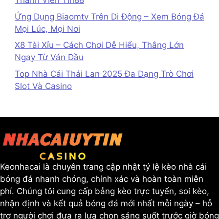
Thành Viên Tin88
Ứng Dụng Biaomtv Trên Di Động – Xem Bóng Đá
Mọi Lúc, Mọi Nơi
X8 Tài Xỉu – Cách Chơi Dễ Hiểu, Thắng Lớn
Ngay Từ Ván Đầu
Top Nhà Cái Thái Lan 2025 Đa Dạng Trò Chơi
Slot Và Casino
Keonhacai là chuyên trang cập nhật tỷ lệ kèo nhà cái
bóng đá nhanh chóng, chính xác và hoàn toàn miễn
phí. Chúng tôi cung cấp bảng kèo trực tuyến, soi kèo,
nhận định và kết quả bóng đá mới nhất mỗi ngày – hỗ
trợ người chơi đưa ra lựa chọn sáng suốt trước giờ bóng