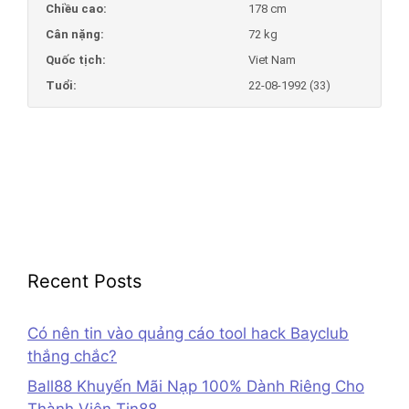
Chiều cao:
178 cm
Cân nặng:
72 kg
Quốc tịch:
Viet Nam
Tuổi:
22-08-1992 (33)
Recent Posts
Có nên tin vào quảng cáo tool hack Bayclub
thắng chắc?
Ball88 Khuyến Mãi Nạp 100% Dành Riêng Cho