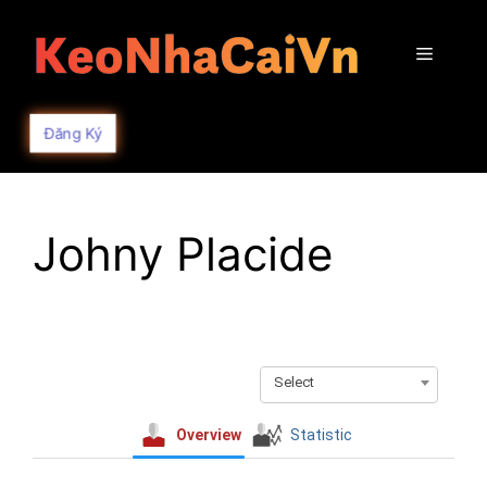
Skip
to
Menu
content
Đăng Ký
Johny Placide
Select
Overview
Statistic