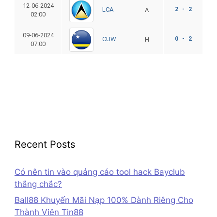
12-06-2024
2 - 2
LCA
A
02:00
09-06-2024
0 - 2
CUW
H
07:00
Recent Posts
Có nên tin vào quảng cáo tool hack Bayclub
thắng chắc?
Ball88 Khuyến Mãi Nạp 100% Dành Riêng Cho
Thành Viên Tin88