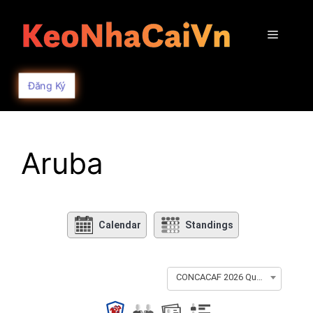
Skip
to
Menu
content
Đăng Ký
Aruba
Calendar
Standings
CONCACAF 2026 Qualifiers 1-2 stages