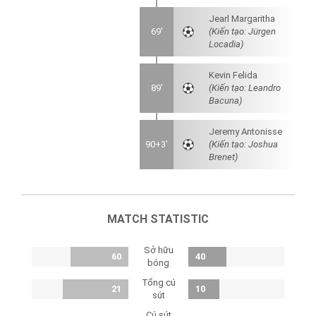
Jearl Margaritha
69'
(Kiến tạo: Jürgen
Locadia)
Kevin Felida
89'
(Kiến tạo: Leandro
Bacuna)
Jeremy Antonisse
90+3'
(Kiến tạo: Joshua
Brenet)
MATCH STATISTIC
Sở hữu
60
40
bóng
Tổng cú
21
10
sút
Cú sút