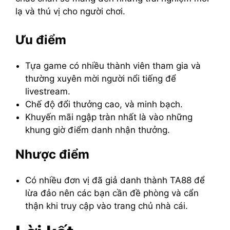
lạ và thú vị cho người chơi.
Ưu điểm
Tựa game có nhiều thành viên tham gia và
thường xuyên mời người nổi tiếng để
livestream.
Chế độ đổi thưởng cao, và minh bạch.
Khuyến mãi ngập tràn nhất là vào những
khung giờ điểm danh nhận thưởng.
Nhược điểm
Có nhiều đơn vị đã giả danh thành TA88 để
lừa đảo nên các bạn cần đề phòng và cẩn
thận khi truy cập vào trang chủ nhà cái.