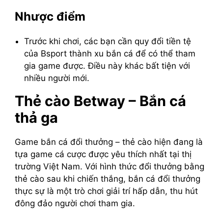
Nhược điểm
Trước khi chơi, các bạn cần quy đổi tiền tệ
của Bsport thành xu bắn cá để có thể tham
gia game được. Điều này khác bất tiện với
nhiều người mới.
Thẻ cào Betway – Bắn cá
thả ga
Game bắn cá đổi thưởng – thẻ cào hiện đang là
tựa game cá cược được yêu thích nhất tại thị
trường Việt Nam. Với hình thức đổi thưởng bằng
thẻ cào sau khi chiến thắng, bắn cá đổi thưởng
thực sự là một trò chơi giải trí hấp dẫn, thu hút
đông đảo người chơi tham gia.