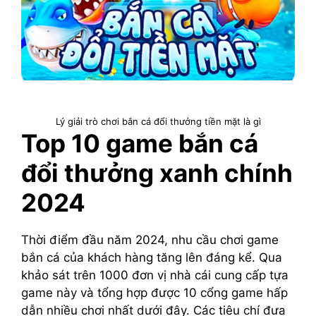
Lý giải trò chơi bắn cá đổi thưởng tiền mặt là gì
Top 10 game bắn cá
đổi thưởng xanh chính
2024
Thời điểm đầu năm 2024, nhu cầu chơi game
bắn cá của khách hàng tăng lên đáng kể. Qua
khảo sát trên 1000 đơn vị nhà cái cung cấp tựa
game này và tổng hợp được 10 cổng game hấp
dẫn nhiều chơi nhất dưới đây. Các tiêu chí đưa