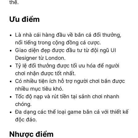
thế.
Ưu điểm
Là nhà cái hàng đầu về bắn cá đổi thưởng,
nổi tiếng trong cộng đồng cá cược.
Giao diện đẹp được đầu tư từ đội ngũ UI
Designer từ London.
Tỷ lệ đổi thưởng được tối ưu hóa để người
chơi nhận được tốt nhất.
Có nhiều tiện ích hỗ trợ người chơi bắn được
nhiều mục tiêu khó.
Tốc độ nạp và rút tiền tại sảnh chơi nhanh
chóng.
Đa dạng các thể loại game bắn cá với thiết kế
độc đáo.
Nhược điểm