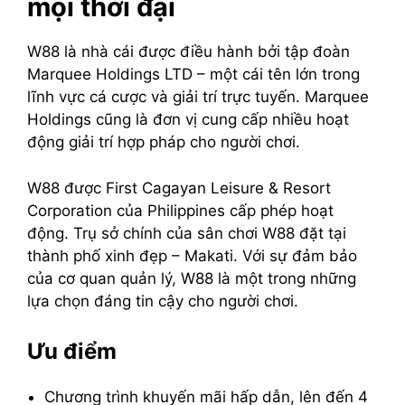
mọi thời đại
W88 là nhà cái được điều hành bởi tập đoàn
Marquee Holdings LTD – một cái tên lớn trong
lĩnh vực cá cược và giải trí trực tuyến. Marquee
Holdings cũng là đơn vị cung cấp nhiều hoạt
động giải trí hợp pháp cho người chơi.
W88 được First Cagayan Leisure & Resort
Corporation của Philippines cấp phép hoạt
động. Trụ sở chính của sân chơi W88 đặt tại
thành phố xinh đẹp – Makati. Với sự đảm bảo
của cơ quan quản lý, W88 là một trong những
lựa chọn đáng tin cậy cho người chơi.
Ưu điểm
Chương trình khuyến mãi hấp dẫn, lên đến 4