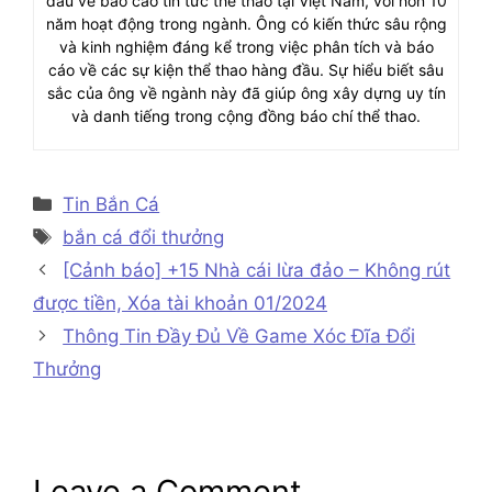
đầu về báo cáo tin tức thể thao tại Việt Nam, với hơn 10
năm hoạt động trong ngành. Ông có kiến thức sâu rộng
và kinh nghiệm đáng kể trong việc phân tích và báo
cáo về các sự kiện thể thao hàng đầu. Sự hiểu biết sâu
sắc của ông về ngành này đã giúp ông xây dựng uy tín
và danh tiếng trong cộng đồng báo chí thể thao.
Categories
Tin Bắn Cá
Tags
bắn cá đổi thưởng
[Cảnh báo] +15 Nhà cái lừa đảo – Không rút
được tiền, Xóa tài khoản 01/2024
Thông Tin Đầy Đủ Về Game Xóc Đĩa Đổi
Thưởng
Leave a Comment