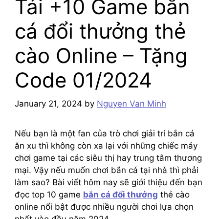
Tải +10 Game bắn
cá đổi thưởng thẻ
cào Online – Tặng
Code 01/2024
January 21, 2024
by
Nguyen Van Minh
Nếu bạn là một fan của trò chơi giải trí bắn cá
ăn xu thì không còn xa lại với những chiếc máy
chơi game tại các siêu thị hay trung tâm thương
mại. Vậy nếu muốn chơi bắn cá tại nhà thì phải
làm sao? Bài viết hôm nay sẽ giới thiệu đến bạn
đọc top 10 game
bắn cá đổi thưởng
thẻ cào
online nổi bật được nhiều người chơi lựa chọn