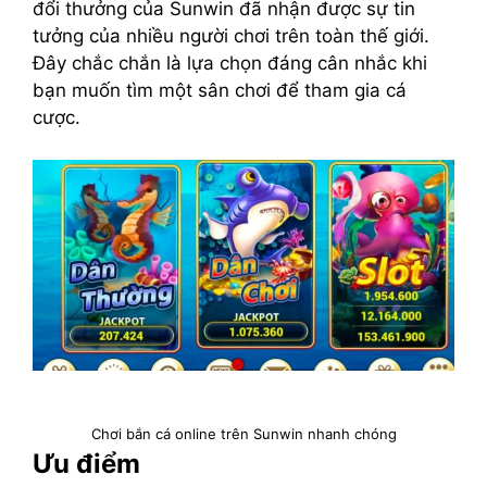
đổi thưởng của Sunwin đã nhận được sự tin
tưởng của nhiều người chơi trên toàn thế giới.
Đây chắc chắn là lựa chọn đáng cân nhắc khi
bạn muốn tìm một sân chơi để tham gia cá
cược.
Chơi bắn cá online trên Sunwin nhanh chóng
Ưu điểm