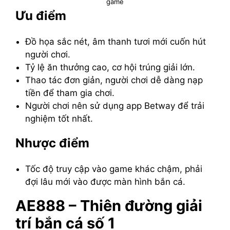
game
Ưu điểm
Đồ họa sắc nét, âm thanh tươi mới cuốn hút
người chơi.
Tỷ lệ ăn thưởng cao, cơ hội trúng giải lớn.
Thao tác đơn giản, người chơi dễ dàng nạp
tiền để tham gia chơi.
Người chơi nên sử dụng app Betway để trải
nghiệm tốt nhất.
Nhược điểm
Tốc độ truy cập vào game khác chậm, phải
đợi lâu mới vào được màn hình bắn cá.
AE888 – Thiên đường giải
trí bắn cá số 1