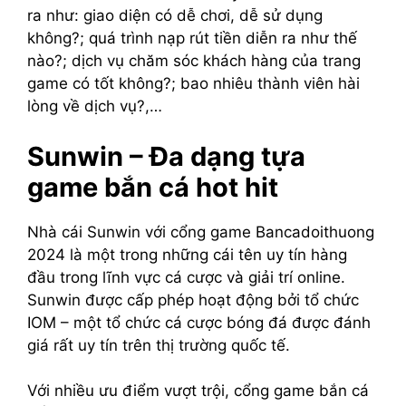
ra như: giao diện có dễ chơi, dễ sử dụng
không?; quá trình nạp rút tiền diễn ra như thế
nào?; dịch vụ chăm sóc khách hàng của trang
game có tốt không?; bao nhiêu thành viên hài
lòng về dịch vụ?,…
Sunwin – Đa dạng tựa
game bắn cá hot hit
Nhà cái Sunwin với cổng game Bancadoithuong
2024 là một trong những cái tên uy tín hàng
đầu trong lĩnh vực cá cược và giải trí online.
Sunwin được cấp phép hoạt động bởi tổ chức
IOM – một tổ chức cá cược bóng đá được đánh
giá rất uy tín trên thị trường quốc tế.
Với nhiều ưu điểm vượt trội, cổng game bắn cá