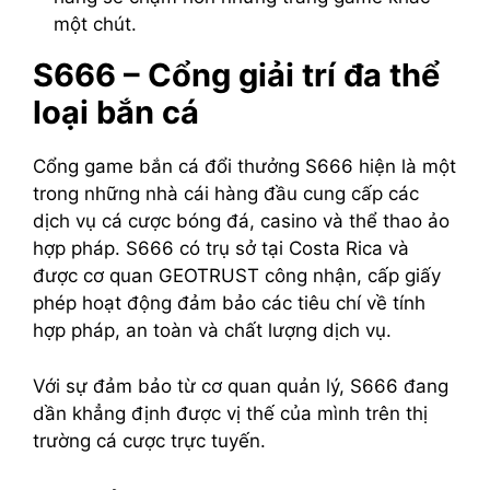
một chút.
S666 – Cổng giải trí đa thể
loại bắn cá
Cổng game bắn cá đổi thưởng S666 hiện là một
trong những nhà cái hàng đầu cung cấp các
dịch vụ cá cược bóng đá, casino và thể thao ảo
hợp pháp. S666 có trụ sở tại Costa Rica và
được cơ quan GEOTRUST công nhận, cấp giấy
phép hoạt động đảm bảo các tiêu chí về tính
hợp pháp, an toàn và chất lượng dịch vụ.
Với sự đảm bảo từ cơ quan quản lý, S666 đang
dần khẳng định được vị thế của mình trên thị
trường cá cược trực tuyến.