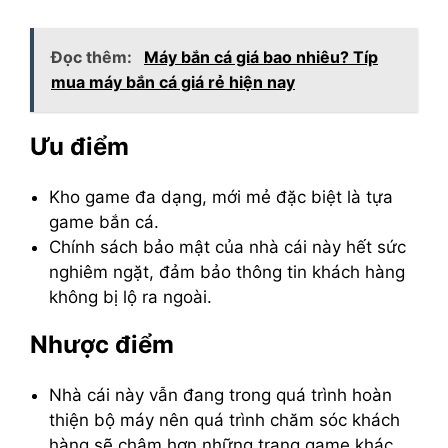
Đọc thêm:
Máy bắn cá giá bao nhiêu? Típ
mua máy bắn cá giá rẻ hiện nay
Ưu điểm
Kho game đa dạng, mới mẻ đặc biệt là tựa
game bắn cá.
Chính sách bảo mật của nhà cái này hết sức
nghiêm ngặt, đảm bảo thông tin khách hàng
không bị lộ ra ngoài.
Nhược điểm
Nhà cái này vẫn đang trong quá trình hoàn
thiện bộ máy nên quá trình chăm sóc khách
hàng sẽ chậm hơn những trang game khác