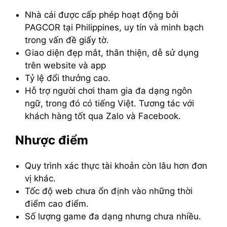
Nhà cái được cấp phép hoạt động bởi
PAGCOR tại Philippines, uy tín và minh bạch
trong vấn đề giấy tờ.
Giao diện đẹp mắt, thân thiện, dễ sử dụng
trên website và app
Tỷ lệ đổi thưởng cao.
Hỗ trợ người chơi tham gia đa dạng ngôn
ngữ, trong đó có tiếng Việt. Tương tác với
khách hàng tốt qua Zalo và Facebook.
Nhược điểm
Quy trình xác thực tài khoản còn lâu hơn đơn
vị khác.
Tốc độ web chưa ổn định vào những thời
điểm cao điểm.
Số lượng game đa dạng nhưng chưa nhiều.