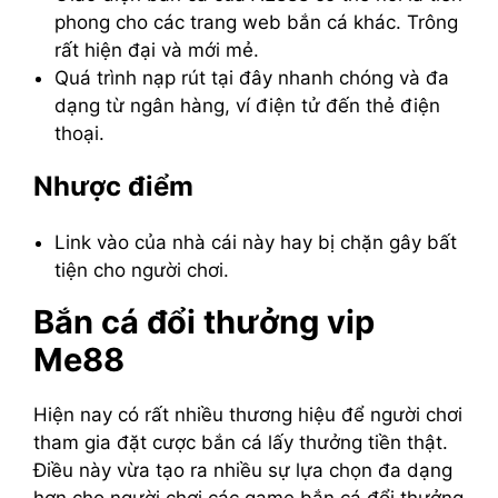
phong cho các trang web bắn cá khác. Trông
rất hiện đại và mới mẻ.
Quá trình nạp rút tại đây nhanh chóng và đa
dạng từ ngân hàng, ví điện tử đến thẻ điện
thoại.
Nhược điểm
Link vào của nhà cái này hay bị chặn gây bất
tiện cho người chơi.
Bắn cá đổi thưởng vip
Me88
Hiện nay có rất nhiều thương hiệu để người chơi
tham gia đặt cược bắn cá lấy thưởng tiền thật.
Điều này vừa tạo ra nhiều sự lựa chọn đa dạng