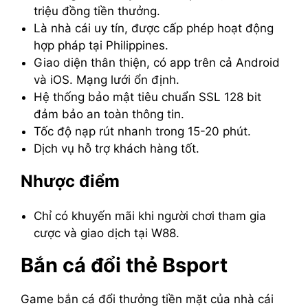
triệu đồng tiền thưởng.
Là nhà cái uy tín, được cấp phép hoạt động
hợp pháp tại Philippines.
Giao diện thân thiện, có app trên cả Android
và iOS. Mạng lưới ổn định.
Hệ thống bảo mật tiêu chuẩn SSL 128 bit
đảm bảo an toàn thông tin.
Tốc độ nạp rút nhanh trong 15-20 phút.
Dịch vụ hỗ trợ khách hàng tốt.
Nhược điểm
Chỉ có khuyến mãi khi người chơi tham gia
cược và giao dịch tại W88.
Bắn cá đổi thẻ Bsport
Game bắn cá đổi thưởng tiền mặt của nhà cái