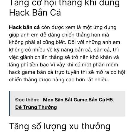
Tăng cơ hội thắng khi dùng
Hack Bắn Cá
Hack bắn cá
còn được xem là một ứng dụng
giúp anh em dễ dàng chiến thắng hơn mà
không phải ai cũng biết. Đối với những anh em
không có nhiều về kỹ năng bắn cá, săn cá, thì
việc giành chiến thắng sẽ trở nên khó khăn và
lãng phí tiền bạc Vì vậy khi có một phần mềm
hack game bắn cá trực tuyến thì sẽ mở ra cơ hội
chiến thắng được nâng cao hơn rất nhiều.
Đọc thêm:
Mẹo Săn Bắt Game Bắn Cá H5
Dễ Trúng Thưởng
Tăng số lượng xu thưởng