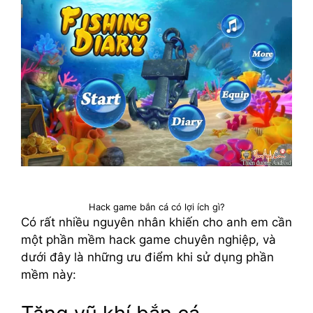
Hack game bắn cá có lợi ích gì?
Có rất nhiều nguyên nhân khiến cho anh em cần
một phần mềm hack game chuyên nghiệp, và
dưới đây là những ưu điểm khi sử dụng phần
mềm này: