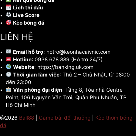
Lịch thi đấu
Live Score
Kèo bóng đá
LIÊN HỆ
Email hỗ trợ
:
hotro@keonhacaivnic.com
Hotline
: 0938 678 889 (Hỗ trợ 24/7)
Website
: https://banking.uk.com
Thời gian làm việc
: Thứ 2 – Chủ Nhật, từ 08:00
đến 23:00
Văn phòng đại diện
: Tầng 8, Tòa nhà Centre
Point, 106 Nguyễn Văn Trỗi, Quận Phú Nhuận, TP.
Hồ Chí Minh
@2026
Ball88
|
Game bài đổi thưởng
|
Kèo thơm bóng
đá