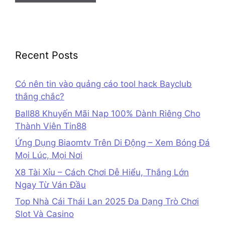
Recent Posts
Có nên tin vào quảng cáo tool hack Bayclub
thắng chắc?
Ball88 Khuyến Mãi Nạp 100% Dành Riêng Cho
Thành Viên Tin88
Ứng Dụng Biaomtv Trên Di Động – Xem Bóng Đá
Mọi Lúc, Mọi Nơi
X8 Tài Xỉu – Cách Chơi Dễ Hiểu, Thắng Lớn
Ngay Từ Ván Đầu
Top Nhà Cái Thái Lan 2025 Đa Dạng Trò Chơi
Slot Và Casino