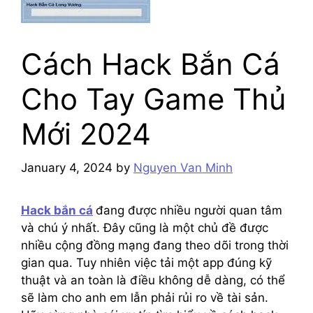
Cách Hack Bắn Cá
Cho Tay Game Thủ
Mới 2024
January 4, 2024
by
Nguyen Van Minh
Hack bắn cá
đang được nhiều người quan tâm
và chú ý nhất. Đây cũng là một chủ đề được
nhiều cộng đồng mạng đang theo dõi trong thời
gian qua. Tuy nhiên việc tải một app đúng kỹ
thuật và an toàn là điều không dễ dàng, có thể
sẽ làm cho anh em lẫn phải rủi ro về tài sản.