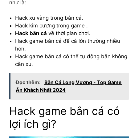
như là:
Hack xu vàng trong bắn cá.
Hack kim cương trong game .
Hack bắn cá
về thời gian chơi.
Hack game bắn cá để cá lớn thường nhiều
hơn.
Hack game bắn cá có thể tự động bắn không
cần xu.
Đọc thêm:
Bắn Cá Long Vương - Top Game
Ăn Khách Nhất 2024
Hack game bắn cá có
lợi ích gì?