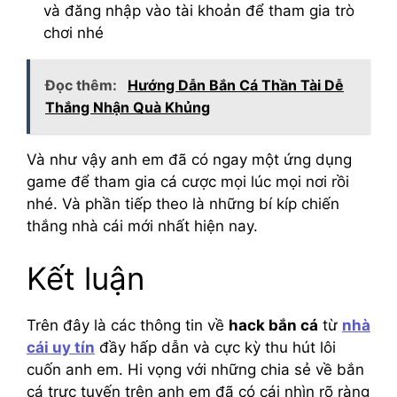
và đăng nhập vào tài khoản để tham gia trò
chơi nhé
Đọc thêm:
Hướng Dẫn Bắn Cá Thần Tài Dễ
Thắng Nhận Quà Khủng
Và như vậy anh em đã có ngay một ứng dụng
game để tham gia cá cược mọi lúc mọi nơi rồi
nhé. Và phần tiếp theo là những bí kíp chiến
thắng nhà cái mới nhất hiện nay.
Kết luận
Trên đây là các thông tin về
hack bắn cá
từ
nhà
cái uy tín
đầy hấp dẫn và cực kỳ thu hút lôi
cuốn anh em. Hi vọng với những chia sẻ về
bắn
cá trực tuyến
trên anh em đã có cái nhìn rõ ràng