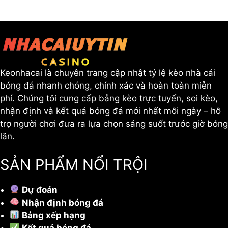
Keonhacai là chuyên trang cập nhật tỷ lệ kèo nhà cái
bóng đá nhanh chóng, chính xác và hoàn toàn miễn
phí. Chúng tôi cung cấp bảng kèo trực tuyến, soi kèo,
nhận định và kết quả bóng đá mới nhất mỗi ngày – hỗ
trợ người chơi đưa ra lựa chọn sáng suốt trước giờ bóng
lăn.
SẢN PHẨM NỔI TRỘI
Dự đoán
Nhận định bóng đá
Bảng xếp hạng
Kết quả bóng đá