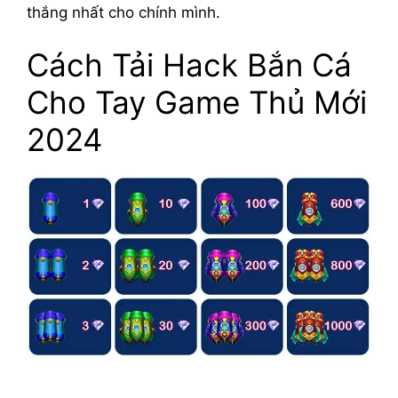
thắng nhất cho chính mình.
Cách Tải Hack Bắn Cá
Cho Tay Game Thủ Mới
2024