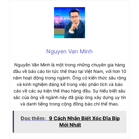
Nguyen Van Minh
Nguyễn Văn Minh là một trong những chuyên gia hàng
đầu về báo cáo tin tức thể thao tại Việt Nam, với hơn 10
năm hoạt động trong ngành. Ông có kiến thức sâu rộng
và kinh nghiệm đáng kể trong việc phân tích và báo
cáo về các sự kiện thể thao hàng đầu. Sự hiểu biết sâu
sắc của ông về ngành này đã giúp ông xây dựng uy tín
và danh tiếng trong cộng đồng báo chí thể thao.
Đọc thêm:
9 Cách Nhận Biết Xóc Đĩa Bịp
Mới Nhất