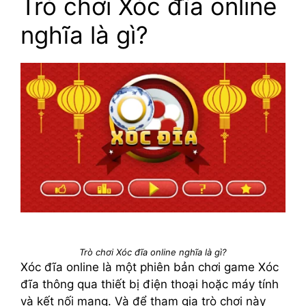
Trò chơi Xóc đĩa online
nghĩa là gì?
Trò chơi Xóc đĩa online nghĩa là gì?
Xóc đĩa online là một phiên bản chơi game Xóc
đĩa thông qua thiết bị điện thoại hoặc máy tính
và kết nối mạng. Và để tham gia trò chơi này