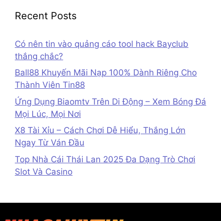
Recent Posts
Có nên tin vào quảng cáo tool hack Bayclub
thắng chắc?
Ball88 Khuyến Mãi Nạp 100% Dành Riêng Cho
Thành Viên Tin88
Ứng Dụng Biaomtv Trên Di Động – Xem Bóng Đá
Mọi Lúc, Mọi Nơi
X8 Tài Xỉu – Cách Chơi Dễ Hiểu, Thắng Lớn
Ngay Từ Ván Đầu
Top Nhà Cái Thái Lan 2025 Đa Dạng Trò Chơi
Slot Và Casino