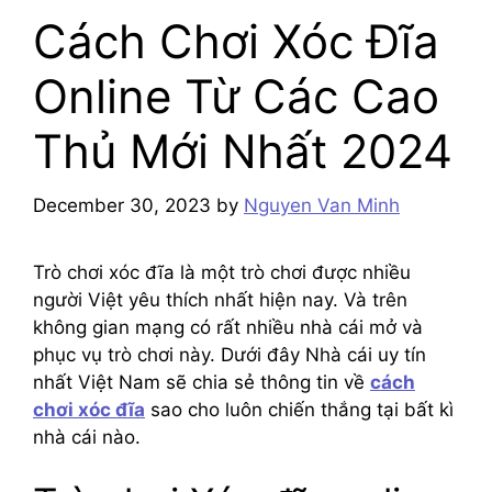
Cách Chơi Xóc Đĩa
Online Từ Các Cao
Thủ Mới Nhất 2024
December 30, 2023
by
Nguyen Van Minh
Trò chơi xóc đĩa là một trò chơi được nhiều
người Việt yêu thích nhất hiện nay. Và trên
không gian mạng có rất nhiều nhà cái mở và
phục vụ trò chơi này. Dưới đây
Nhà cái uy tín
nhất Việt Nam
sẽ chia sẻ thông tin về
cách
chơi xóc đĩa
sao cho luôn chiến thắng tại bất kì
nhà cái nào.