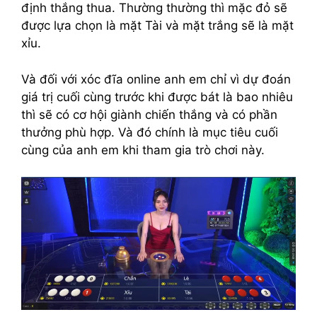
định thắng thua. Thường thường thì mặc đỏ sẽ
được lựa chọn là mặt Tài và mặt trắng sẽ là mặt
xỉu.
Và đối với xóc đĩa online anh em chỉ vì dự đoán
giá trị cuối cùng trước khi được bát là bao nhiêu
thì sẽ có cơ hội giành chiến thắng và có phần
thưởng phù hợp. Và đó chính là mục tiêu cuối
cùng của anh em khi tham gia trò chơi này.