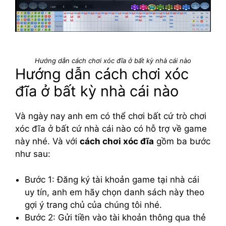
Hướng dẫn cách chơi xóc đĩa ở bất kỳ nhà cái nào
Hướng dẫn cách chơi xóc
đĩa ở bất kỳ nhà cái nào
Và ngày nay anh em có thể chơi bất cứ trò chơi
xóc đĩa ở bất cứ nhà cái nào có hỗ trợ về game
này nhé. Và với
cách chơi xóc đĩa
gồm ba bước
như sau:
Bước 1: Đăng ký tài khoản game tại nhà cái
uy tín, anh em hãy chọn danh sách này theo
gợi ý trang chủ của chúng tôi nhé.
Bước 2: Gửi tiền vào tài khoản thông qua thẻ