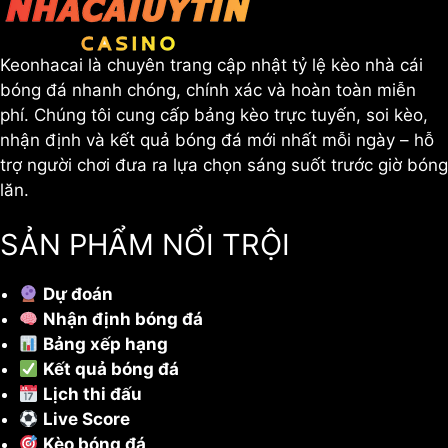
Keonhacai là chuyên trang cập nhật tỷ lệ kèo nhà cái
bóng đá nhanh chóng, chính xác và hoàn toàn miễn
phí. Chúng tôi cung cấp bảng kèo trực tuyến, soi kèo,
nhận định và kết quả bóng đá mới nhất mỗi ngày – hỗ
trợ người chơi đưa ra lựa chọn sáng suốt trước giờ bóng
lăn.
SẢN PHẨM NỔI TRỘI
Dự đoán
Nhận định bóng đá
Bảng xếp hạng
Kết quả bóng đá
Lịch thi đấu
Live Score
Kèo bóng đá