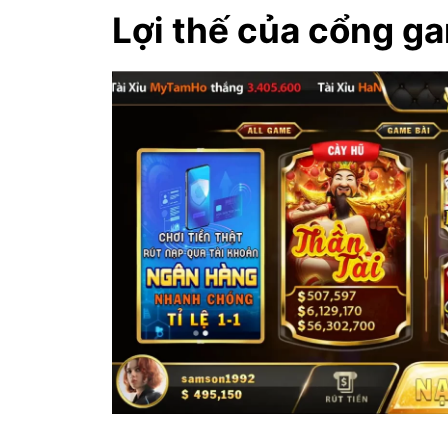
Lợi thế của cổng g