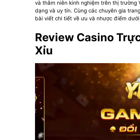
và thâm niên kinh nghiệm trên thị trường
dạng và uy tín. Cùng các chuyên gia tran
bài viết chi tiết về ưu và nhược điểm dướ
Review Casino Trực
Xỉu