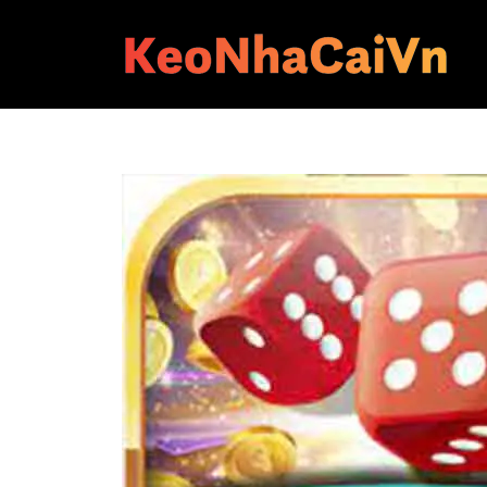
Skip
to
content