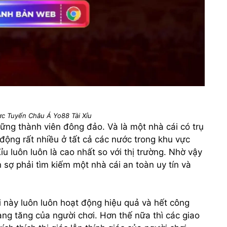
ực Tuyến Châu Á Yo88 Tài Xỉu
những thành viên đông đảo. Và là một nhà cái có trụ
động rất nhiều ở tất cả các nước trong khu vực
u luôn luôn là cao nhất so với thị trường. Nhờ vậy
 sợ phải tìm kiếm một nhà cái an toàn uy tín và
 này luôn luôn hoạt động hiệu quả và hết công
g tăng của người chơi. Hơn thế nữa thì các giao