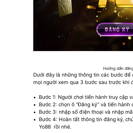
Hướng dẫn đăng
Dưới đây là những thông tin các bước để 
mọi người xem qua 3 bước sau trước khi 
Bước 1: Người chơi tiến hành truy cập v
Bước 2: chọn ô “Đăng ký” và tiến hành 
Bước 3: nhập số điện thoại và nhập mã
Bước 4: Hoàn tất thông tin đăng ký, c
Yo88 rồi nhé.