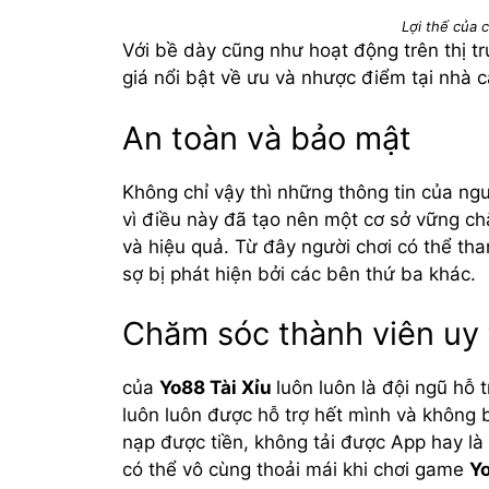
Lợi thế của 
Với bề dày cũng như hoạt động trên thị t
giá nổi bật về ưu và nhược điểm tại nhà c
An toàn và bảo mật
Không chỉ vậy thì những thông tin của ng
vì điều này đã tạo nên một cơ sở vững ch
và hiệu quả. Từ đây người chơi có thể th
sợ bị phát hiện bởi các bên thứ ba khác.
Chăm sóc thành viên uy 
của
Yo88 Tài Xỉu
luôn luôn là đội ngũ hỗ 
luôn luôn được hỗ trợ hết mình và không
nạp được tiền, không tải được App hay là
có thể vô cùng thoải mái khi chơi game
Yo