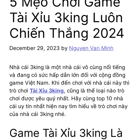
5 Mẹo Chơi Game
Tài Xỉu 3king Luôn
Chiến Thắng 2024
December 29, 2023
by
Nguyen Van Minh
Nhà cái 3king là một nhà cái vô cùng nổi tiếng
và đang có sức hấp dẫn lớn đối với cộng đồng
game Việt Nam. Khi đến chơi với nhà cái này thì
trò chơi
Tài Xỉu 3king
, cũng là thể loại nào trò
chơi được yêu quý nhất. Hãy cùng
top 10 nhà
cái uy tín nhất hiện nay
tìm hiểu về trò chơi này
của nhà cái 3king nhé.
Game Tài Xỉu 3king Là