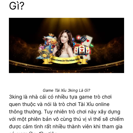
Gì?
Game Tài Xỉu 3king Là Gì?
3king là nhà cái có nhiều tựa game trò chơi
quen thuộc và nói là trò chơi Tài Xỉu online
thông thường. Tuy nhiên trò chơi này xây dựng
với một phiên bản vô cùng thú vị vì thế sẽ chiếm
được cảm tình rất nhiều thành viên khi tham gia