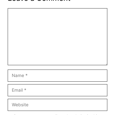
Comment
Name
Email
Website