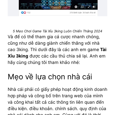
5 Mẹo Chơi Game Tài Xỉu 3king Luôn Chiến Thắng 2024
Và để có thể tham gia cá cược nhanh chóng,
cũng như dễ dàng giành chiến thắng với nhà
cao 3king. Thì dưới đây là các anh em game
Tài
Xỉu 3king
được các cầu thủ chia sẻ lại. Anh em
hãy cùng chúng tôi tham khảo nhé:
Mẹo về lựa chọn nhà cái
Nhà cái phải có giấy phép hoạt động kinh doanh
hợp pháp và công bố trên trang web của mình
và công khai tất cả các thông tin liên quan đến
điều kiện. điều khoản. chính sách. quy định của
nhà cái dành cho anh em. Cùng với đó là thời