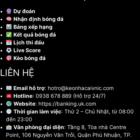
Dự đoán
Nhận định bóng đá
Bảng xếp hạng
Kết quả bóng đá
Lịch thi đấu
Live Score
Kèo bóng đá
LIÊN HỆ
Email hỗ trợ
:
hotro@keonhacaivnic.com
Hotline
: 0938 678 889 (Hỗ trợ 24/7)
Website
: https://banking.uk.com
Thời gian làm việc
: Thứ 2 – Chủ Nhật, từ 08:00
đến 23:00
Văn phòng đại diện
: Tầng 8, Tòa nhà Centre
Point, 106 Nguyễn Văn Trỗi, Quận Phú Nhuận, TP.