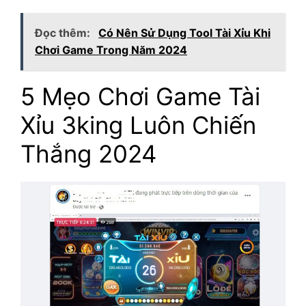
Đọc thêm:
Có Nên Sử Dụng Tool Tài Xỉu Khi
Chơi Game Trong Năm 2024
5 Mẹo Chơi Game Tài
Xỉu 3king Luôn Chiến
Thắng 2024