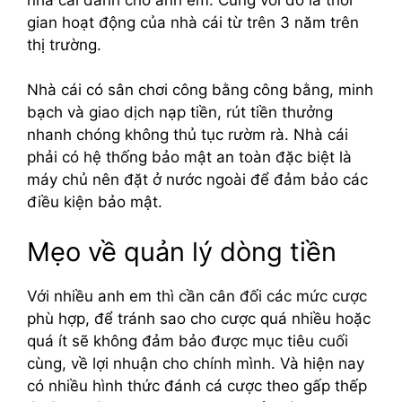
gian hoạt động của nhà cái từ trên 3 năm trên
thị trường.
Nhà cái có sân chơi công bằng công bằng, minh
bạch và giao dịch nạp tiền, rút tiền thưởng
nhanh chóng không thủ tục rườm rà. Nhà cái
phải có hệ thống bảo mật an toàn đặc biệt là
máy chủ nên đặt ở nước ngoài để đảm bảo các
điều kiện bảo mật.
Mẹo về quản lý dòng tiền
Với nhiều anh em thì cần cân đối các mức cược
phù hợp, để tránh sao cho cược quá nhiều hoặc
quá ít sẽ không đảm bảo được mục tiêu cuối
cùng, về lợi nhuận cho chính mình. Và hiện nay
có nhiều hình thức đánh cá cược theo gấp thếp