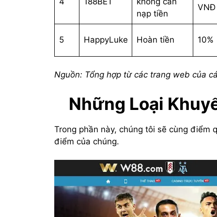
4
188BET
không cần
VNĐ
nạp tiền
5
HappyLuke
Hoàn tiền
10%
Nguồn: Tổng hợp từ các trang web của cá
Những Loại Khuyế
Trong phần này, chúng tôi sẽ cùng điểm 
điểm của chúng.