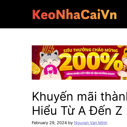
Skip
to
content
Khuyến mãi thàn
Hiểu Từ A Đến Z
February 29, 2024
by
Nguyen Van Minh