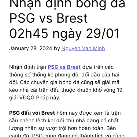
Nhận định bóng đá
PSG vs Brest
02h45 ngày 29/01
January 28, 2024
by
Nguyen Van Minh
Nhận định trận
PSG vs Brest
dựa trên các
thông số thống kê phong độ, đối đầu của hai
đội. Các chuyên gia bóng đá cũng sẽ giải mã
kèo nhà cái trận đấu thuộc khuôn khổ vòng 19
giải VĐQG Pháp này.
PSG đấu với Brest
hôm nay được xem là trận
cầu chênh lệch khi đội chủ nhà đang có chất
lượng nhân sự vượt trội hơn hoàn toàn. Bên
cạnh đó, PSG cũng đang có thành tích vô cùng