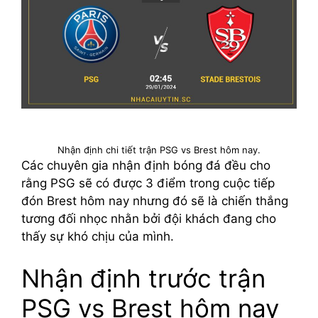
Nhận định chi tiết trận PSG vs Brest hôm nay.
Các chuyên gia nhận định bóng đá đều cho
rằng PSG sẽ có được 3 điểm trong cuộc tiếp
đón Brest hôm nay nhưng đó sẽ là chiến thắng
tương đối nhọc nhằn bởi đội khách đang cho
thấy sự khó chịu của mình.
Nhận định trước trận
PSG vs Brest hôm nay