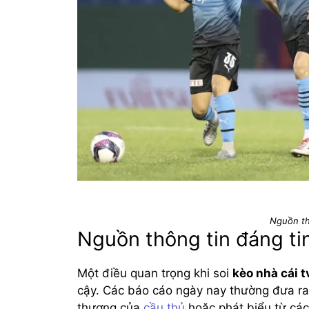
Nguồn th
Nguồn thông tin đáng ti
Một điều quan trọng khi soi
kèo nhà cái 
cậy. Các báo cáo ngày nay thường đưa ra
thương của
cầu thủ
hoặc phát biểu từ các