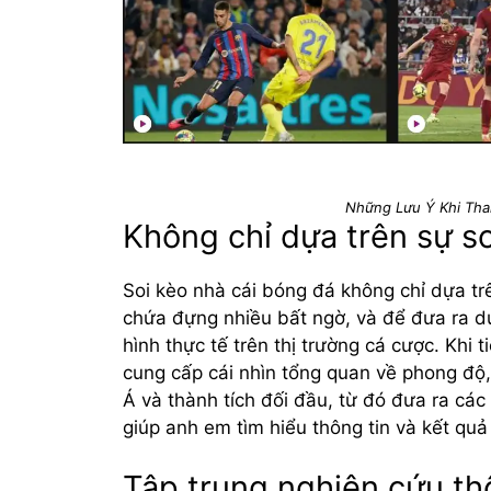
Những Lưu Ý Khi Tha
Không chỉ dựa trên sự s
Soi kèo nhà cái bóng đá không chỉ dựa tr
chứa đựng nhiều bất ngờ, và để đưa ra dự
hình thực tế trên thị trường cá cược. Khi t
cung cấp cái nhìn tổng quan về phong độ, 
Á và thành tích đối đầu, từ đó đưa ra các
giúp anh em tìm hiểu thông tin và kết quả 
Tập trung nghiên cứu th