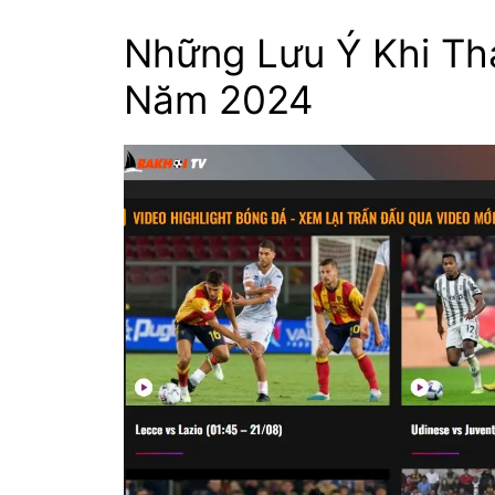
Những Lưu Ý Khi Th
Năm 2024