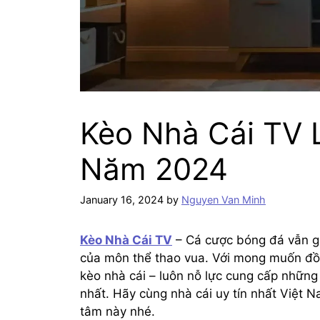
Kèo Nhà Cái TV 
Năm 2024
January 16, 2024
by
Nguyen Van Minh
Kèo Nhà Cái TV
– Cá cược bóng đá vẫn giữ
của môn thể thao vua. Với mong muốn đồ
kèo nhà cái – luôn nỗ lực cung cấp những
nhất. Hãy cùng
nhà cái uy tín nhất Việt 
tâm này nhé.