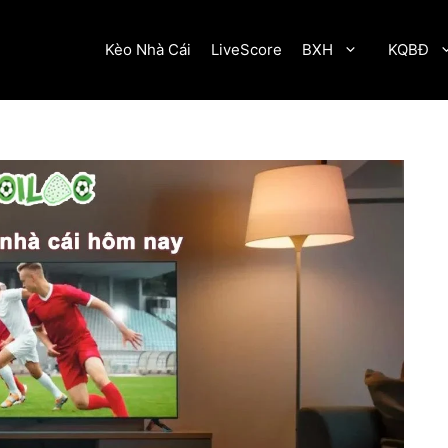
Kèo Nhà Cái
LiveScore
BXH
KQBĐ