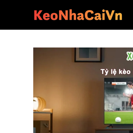
Skip
to
content