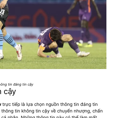
ông tin đáng tin cậy
n cậy
tv
trực tiếp là lựa chọn nguồn thông tin đáng tin
 thông tin không tin cậy về chuyển nhượng, chấn
 cá nhân. Những thông tin này có thể làm mất