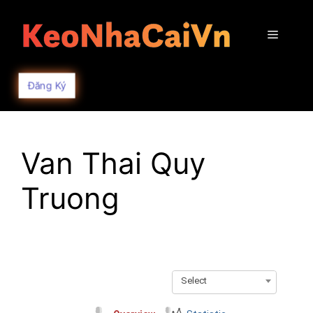
Skip
to
Menu
content
Đăng Ký
Van Thai Quy
Truong
Select