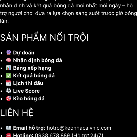
nhận định và kết quả bóng đá mới nhất mỗi ngày – hỗ
trợ người chơi đưa ra lựa chọn sáng suốt trước giờ bóng
lăn.
SẢN PHẨM NỔI TRỘI
Dự đoán
Nhận định bóng đá
Bảng xếp hạng
Kết quả bóng đá
Lịch thi đấu
Live Score
Kèo bóng đá
LIÊN HỆ
Email hỗ trợ
:
hotro@keonhacaivnic.com
Hotline
: 0938 678 889 (Hỗ trợ 24/7)