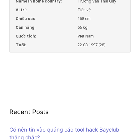
Name in home country:
Trương Văn Thái Quý
Vị trí:
Tiền vệ
Chiều cao:
168 cm
Cân nặng:
66 kg
Quốc tịch:
Viet Nam
Tuổi:
22-08-1997 (28)
Recent Posts
Có nên tin vào quảng cáo tool hack Bayclub
thắng chắc?