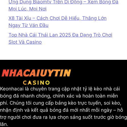
Ứng Dụng Biaomtv Trên Di Động – Xem Bóng Đá
Mọi Lúc, Mọi Nơi
X8 Tài Xỉu – Cách Chơi Dễ Hiểu, Thắng Lớn
Ngay Từ Ván Đầu
Top Nhà Cái Thái Lan 2025 Đa Dạng Trò Chơi
Slot Và Casino
Keonhacai là chuyên trang cập nhật tỷ lệ kèo nhà cái
bóng đá nhanh chóng, chính xác và hoàn toàn miễn
phí. Chúng tôi cung cấp bảng kèo trực tuyến, soi kèo,
nhận định và kết quả bóng đá mới nhất mỗi ngày – hỗ
trợ người chơi đưa ra lựa chọn sáng suốt trước giờ bóng
lăn.