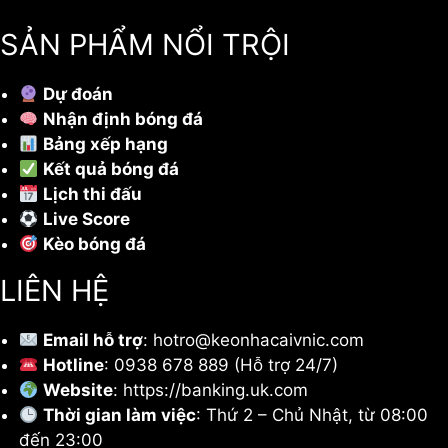
SẢN PHẨM NỔI TRỘI
Dự đoán
Nhận định bóng đá
Bảng xếp hạng
Kết quả bóng đá
Lịch thi đấu
Live Score
Kèo bóng đá
LIÊN HỆ
Email hỗ trợ
:
hotro@keonhacaivnic.com
Hotline
: 0938 678 889 (Hỗ trợ 24/7)
Website
: https://banking.uk.com
Thời gian làm việc
: Thứ 2 – Chủ Nhật, từ 08:00
đến 23:00