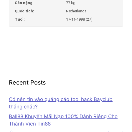
Cân nặng:
77 kg
Quốc tịch:
Netherlands
Tuổi:
17-11-1998 (27)
Recent Posts
Có nên tin vào quảng cáo tool hack Bayclub
thắng chắc?
Ball88 Khuyến Mãi Nạp 100% Dành Riêng Cho
Thành Viên Tin88