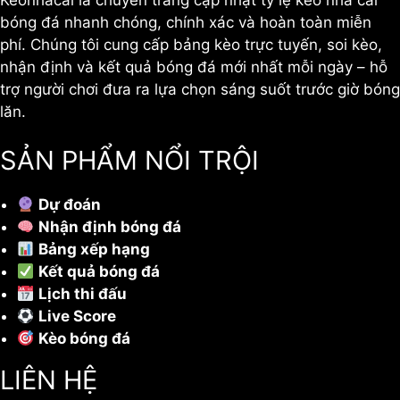
bóng đá nhanh chóng, chính xác và hoàn toàn miễn
phí. Chúng tôi cung cấp bảng kèo trực tuyến, soi kèo,
nhận định và kết quả bóng đá mới nhất mỗi ngày – hỗ
trợ người chơi đưa ra lựa chọn sáng suốt trước giờ bóng
lăn.
SẢN PHẨM NỔI TRỘI
Dự đoán
Nhận định bóng đá
Bảng xếp hạng
Kết quả bóng đá
Lịch thi đấu
Live Score
Kèo bóng đá
LIÊN HỆ