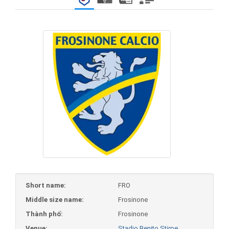
Short name:
FRO
Middle size name:
Frosinone
Thành phố:
Frosinone
Venue:
Stadio Benito Stirpe