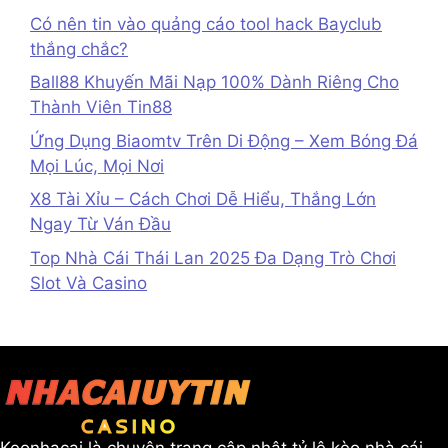
Có nên tin vào quảng cáo tool hack Bayclub
thắng chắc?
Ball88 Khuyến Mãi Nạp 100% Dành Riêng Cho
Thành Viên Tin88
Ứng Dụng Biaomtv Trên Di Động – Xem Bóng Đá
Mọi Lúc, Mọi Nơi
X8 Tài Xỉu – Cách Chơi Dễ Hiểu, Thắng Lớn
Ngay Từ Ván Đầu
Top Nhà Cái Thái Lan 2025 Đa Dạng Trò Chơi
Slot Và Casino
Keonhacai là chuyên trang cập nhật tỷ lệ kèo nhà cái