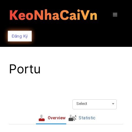
Skip
to
Menu
content
Đăng Ký
Portu
Select
Overview
Statistic