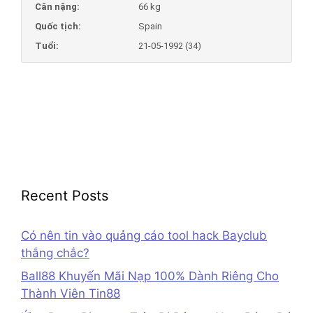
Cân nặng:
66 kg
Quốc tịch:
Spain
Tuổi:
21-05-1992 (34)
Recent Posts
Có nên tin vào quảng cáo tool hack Bayclub
thắng chắc?
Ball88 Khuyến Mãi Nạp 100% Dành Riêng Cho
Thành Viên Tin88