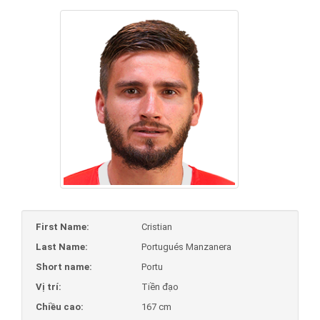
First Name:
Cristian
Last Name:
Portugués Manzanera
Short name:
Portu
Vị trí:
Tiền đạo
Chiều cao:
167 cm