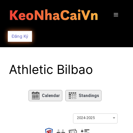
Skip
to
Menu
content
Đăng Ký
Athletic Bilbao
Calendar
Standings
2024-2025