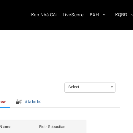
Kèo Nhà Cái
LiveScore
BXH
KQBĐ
Select
iew
Statistic
 Name:
Piotr Sebastian