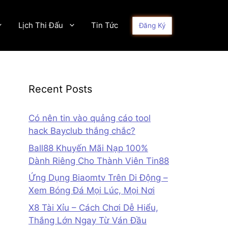
Lịch Thi Đấu
Tin Tức
Đăng Ký
Recent Posts
Có nên tin vào quảng cáo tool
hack Bayclub thắng chắc?
Ball88 Khuyến Mãi Nạp 100%
Dành Riêng Cho Thành Viên Tin88
Ứng Dụng Biaomtv Trên Di Động –
Xem Bóng Đá Mọi Lúc, Mọi Nơi
X8 Tài Xỉu – Cách Chơi Dễ Hiểu,
Thắng Lớn Ngay Từ Ván Đầu