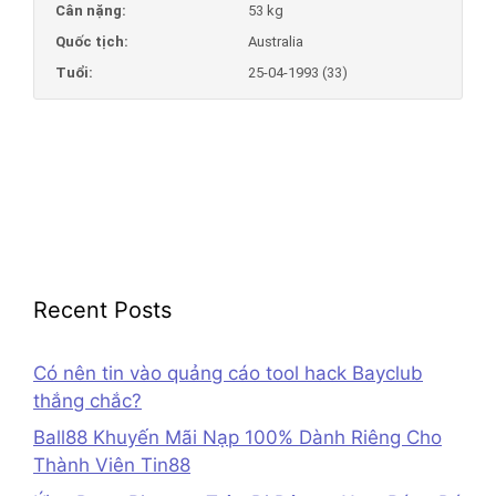
Cân nặng:
53 kg
Quốc tịch:
Australia
Tuổi:
25-04-1993 (33)
Recent Posts
Có nên tin vào quảng cáo tool hack Bayclub
thắng chắc?
Ball88 Khuyến Mãi Nạp 100% Dành Riêng Cho
Thành Viên Tin88