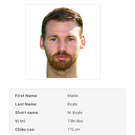
First Name:
Martin
Last Name:
Boyle
Short name:
M. Boyle
Vị trí:
Tiền đạo
Chiều cao:
172 cm