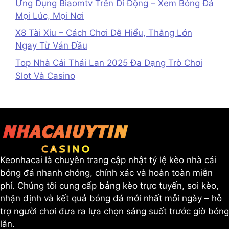
Ứng Dụng Biaomtv Trên Di Động – Xem Bóng Đá
Mọi Lúc, Mọi Nơi
X8 Tài Xỉu – Cách Chơi Dễ Hiểu, Thắng Lớn
Ngay Từ Ván Đầu
Top Nhà Cái Thái Lan 2025 Đa Dạng Trò Chơi
Slot Và Casino
Keonhacai là chuyên trang cập nhật tỷ lệ kèo nhà cái
bóng đá nhanh chóng, chính xác và hoàn toàn miễn
phí. Chúng tôi cung cấp bảng kèo trực tuyến, soi kèo,
nhận định và kết quả bóng đá mới nhất mỗi ngày – hỗ
trợ người chơi đưa ra lựa chọn sáng suốt trước giờ bóng
lăn.