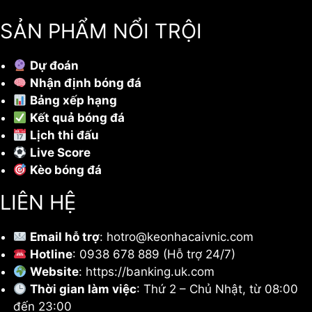
SẢN PHẨM NỔI TRỘI
Dự đoán
Nhận định bóng đá
Bảng xếp hạng
Kết quả bóng đá
Lịch thi đấu
Live Score
Kèo bóng đá
LIÊN HỆ
Email hỗ trợ
:
hotro@keonhacaivnic.com
Hotline
: 0938 678 889 (Hỗ trợ 24/7)
Website
: https://banking.uk.com
Thời gian làm việc
: Thứ 2 – Chủ Nhật, từ 08:00
đến 23:00