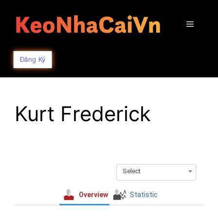
Skip
to
Menu
content
Đăng Ký
Kurt Frederick
Select
Overview
Statistic