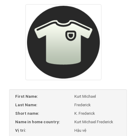
First Name:
Kurt Michael
Last Name:
Frederick
Short name:
K. Frederick
Name in home country:
Kurt Michael Frederick
Vị trí:
Hậu vệ