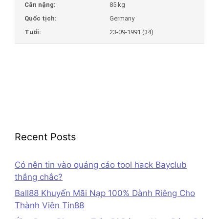
Cân nặng:
85 kg
Quốc tịch:
Germany
Tuổi:
23-09-1991 (34)
Recent Posts
Có nên tin vào quảng cáo tool hack Bayclub
thắng chắc?
Ball88 Khuyến Mãi Nạp 100% Dành Riêng Cho
Thành Viên Tin88