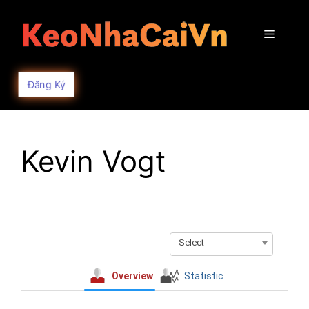
Skip
to
Menu
content
Đăng Ký
Kevin Vogt
Select
Overview
Statistic