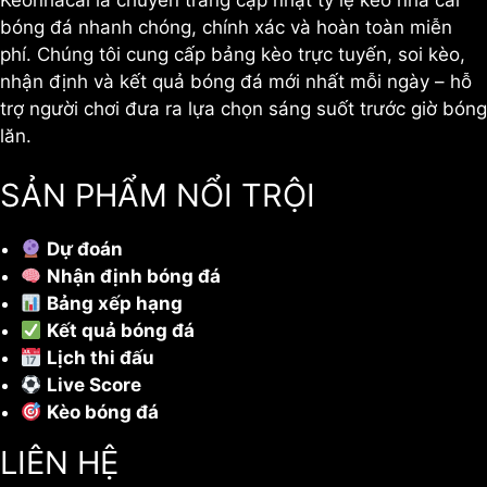
bóng đá nhanh chóng, chính xác và hoàn toàn miễn
phí. Chúng tôi cung cấp bảng kèo trực tuyến, soi kèo,
nhận định và kết quả bóng đá mới nhất mỗi ngày – hỗ
trợ người chơi đưa ra lựa chọn sáng suốt trước giờ bóng
lăn.
SẢN PHẨM NỔI TRỘI
Dự đoán
Nhận định bóng đá
Bảng xếp hạng
Kết quả bóng đá
Lịch thi đấu
Live Score
Kèo bóng đá
LIÊN HỆ