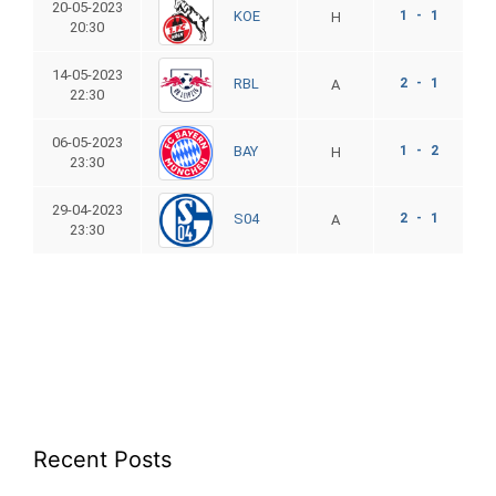
20-05-2023
1 - 1
KOE
H
20:30
14-05-2023
2 - 1
RBL
A
22:30
06-05-2023
1 - 2
BAY
H
23:30
29-04-2023
2 - 1
S04
A
23:30
Recent Posts