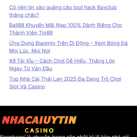
Có nên tin vào quảng cáo tool hack Bayclub
thắng chắc?
Ball88 Khuyến Mãi Nạp 100% Dành Riêng Cho
Thành Viên Tin88
Ứng Dụng Biaomtv Trên Di Động – Xem Bóng Đá
Mọi Lúc, Mọi Nơi
X8 Tài Xỉu – Cách Chơi Dễ Hiểu, Thắng Lớn
Ngay Từ Ván Đầu
Top Nhà Cái Thái Lan 2025 Đa Dạng Trò Chơi
Slot Và Casino
Keonhacai là chuyên trang cập nhật tỷ lệ kèo nhà cái