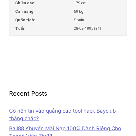
Chiều cao:
179 cm
Cân nặng:
69 kg
Quốc tịch:
Spain
Tuổi:
28-02-1995 (31)
Recent Posts
Có nên tin vào quảng cáo tool hack Bayclub
thắng chắc?
Ball88 Khuyến Mãi Nạp 100% Dành Riêng Cho