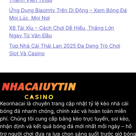
Thành Viên Tin88
Ứng Dụng Biaomtv Trên Di Động – Xem Bóng Đá
Mọi Lúc, Mọi Nơi
X8 Tài Xỉu – Cách Chơi Dễ Hiểu, Thắng Lớn
Ngay Từ Ván Đầu
Top Nhà Cái Thái Lan 2025 Đa Dạng Trò Chơi
Slot Và Casino
Keonhacai là chuyên trang cập nhật tỷ lệ kèo nhà cái
bóng đá nhanh chóng, chính xác và hoàn toàn miễn
phí. Chúng tôi cung cấp bảng kèo trực tuyến, soi kèo,
nhận định và kết quả bóng đá mới nhất mỗi ngày – hỗ
trợ người chơi đưa ra lựa chọn sáng suốt trước giờ bóng