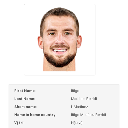
First Name:
Íñigo
Last Name:
Martínez Berridi
Short name:
Í. Martínez
Name in home country:
Íñigo Martínez Berridi
Vị trí:
Hậu vệ