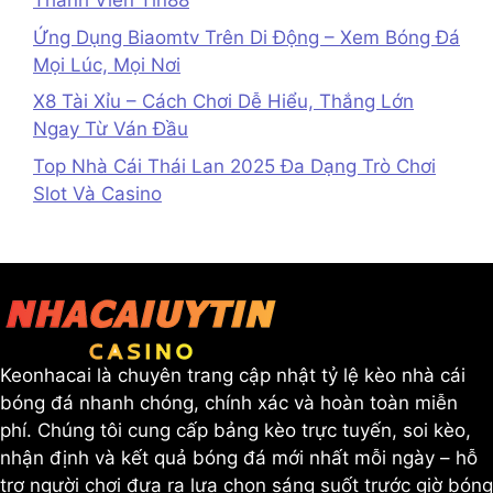
Thành Viên Tin88
Ứng Dụng Biaomtv Trên Di Động – Xem Bóng Đá
Mọi Lúc, Mọi Nơi
X8 Tài Xỉu – Cách Chơi Dễ Hiểu, Thắng Lớn
Ngay Từ Ván Đầu
Top Nhà Cái Thái Lan 2025 Đa Dạng Trò Chơi
Slot Và Casino
Keonhacai là chuyên trang cập nhật tỷ lệ kèo nhà cái
bóng đá nhanh chóng, chính xác và hoàn toàn miễn
phí. Chúng tôi cung cấp bảng kèo trực tuyến, soi kèo,
nhận định và kết quả bóng đá mới nhất mỗi ngày – hỗ
trợ người chơi đưa ra lựa chọn sáng suốt trước giờ bóng