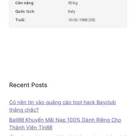
Cân nặng:
90 kg
Quốc tịch:
Italy
Tuổi:
10-02-1988 (38)
Recent Posts
Có nên tin vào quảng cáo tool hack Bayclub
thắng chắc?
Ball88 Khuyến Mãi Nạp 100% Dành Riêng Cho
Thành Viên Tin88