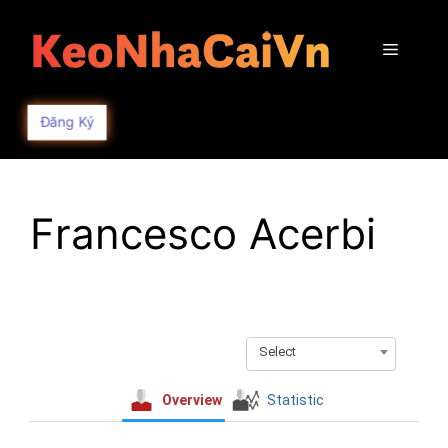
Skip
to
Menu
content
Đăng Ký
Francesco Acerbi
Select
Overview
Statistic