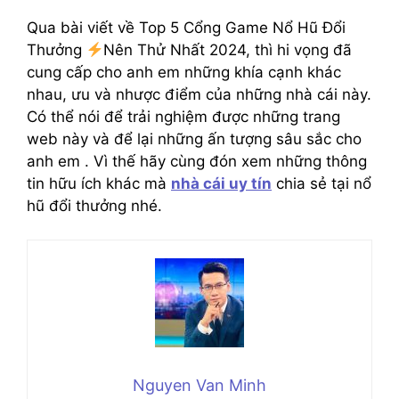
Qua bài viết về Top 5
Cổng Game Nổ Hũ Đổi
Thưởng
Nên Thử Nhất 2024, thì hi vọng đã
cung cấp cho anh em những khía cạnh khác
nhau, ưu và nhược điểm của những nhà cái này.
Có thể nói để trải nghiệm được những trang
web này và để lại những ấn tượng sâu sắc cho
anh em . Vì thế hãy cùng đón xem những thông
tin hữu ích khác mà
nhà cái uy tín
chia sẻ tại
nổ
hũ đổi thưởng
nhé.
Nguyen Van Minh