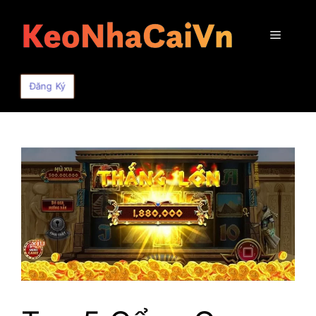
Skip
to
Menu
content
Đăng Ký