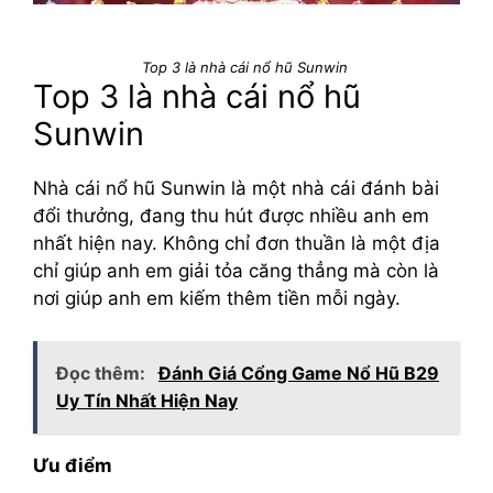
Top 3 là nhà cái nổ hũ Sunwin
Top 3 là nhà cái
nổ hũ
Sunwin
Nhà cái nổ hũ Sunwin là một nhà cái đánh bài
đổi thưởng, đang thu hút được nhiều anh em
nhất hiện nay. Không chỉ đơn thuần là một địa
chỉ giúp anh em giải tỏa căng thẳng mà còn là
nơi giúp anh em kiếm thêm tiền mỗi ngày.
Đọc thêm:
Đánh Giá Cổng Game Nổ Hũ B29
Uy Tín Nhất Hiện Nay
Ưu điểm