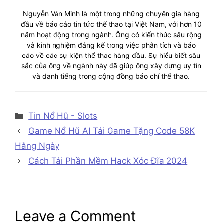
Nguyễn Văn Minh là một trong những chuyên gia hàng
đầu về báo cáo tin tức thể thao tại Việt Nam, với hơn 10
năm hoạt động trong ngành. Ông có kiến thức sâu rộng
và kinh nghiệm đáng kể trong việc phân tích và báo
cáo về các sự kiện thể thao hàng đầu. Sự hiểu biết sâu
sắc của ông về ngành này đã giúp ông xây dựng uy tín
và danh tiếng trong cộng đồng báo chí thể thao.
Categories
Tin Nổ Hũ - Slots
Game Nổ Hũ AI Tải Game Tặng Code 58K
Hằng Ngày
Cách Tải Phần Mềm Hack Xóc Đĩa 2024
Leave a Comment