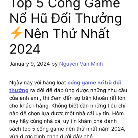
Top 5 Cổng Game
Nổ Hũ Đổi Thưởng
Nên Thử Nhất
2024
January 9, 2024
by
Nguyen Van Minh
Ngày nay với hàng loạt
cổng game nổ hũ đổi
thưởng
ra đời để đáp ứng được những nhu cầu
của anh em , thì đem đến sự băn khoăn rất lớn
cho khách hàng. Không biết cần những tiêu chí
nào để chọn lựa được một nhà cái uy tín. Hôm
nay hãy cùng
nhà cái uy tín
khám phá danh
sách top 5 cổng game nên thử nhất năm 2024,
vừa được bình chọn dưới đây nhé.