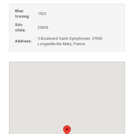
Khai
1923
trương:
Sức
25636
chứa:
3 Boulevard Saint-Symphorien, 57050
Address:
Longeville-lès-Metz, France