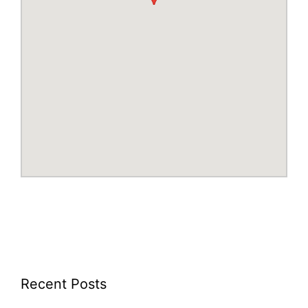
Recent Posts