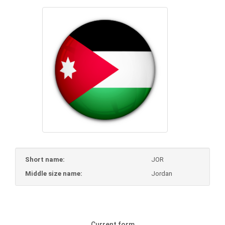
Short name:
JOR
Middle size name:
Jordan
Current form