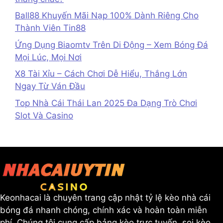
Ball88 Khuyến Mãi Nạp 100% Dành Riêng Cho
Thành Viên Tin88
Ứng Dụng Biaomtv Trên Di Động – Xem Bóng Đá
Mọi Lúc, Mọi Nơi
X8 Tài Xỉu – Cách Chơi Dễ Hiểu, Thắng Lớn
Ngay Từ Ván Đầu
Top Nhà Cái Thái Lan 2025 Đa Dạng Trò Chơi
Slot Và Casino
Keonhacai là chuyên trang cập nhật tỷ lệ kèo nhà cái
bóng đá nhanh chóng, chính xác và hoàn toàn miễn
phí. Chúng tôi cung cấp bảng kèo trực tuyến, soi kèo,