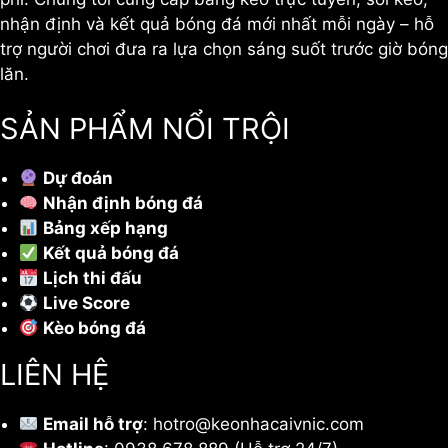
nhận định và kết quả bóng đá mới nhất mỗi ngày – hỗ
trợ người chơi đưa ra lựa chọn sáng suốt trước giờ bóng
lăn.
SẢN PHẨM NỔI TRỘI
Dự đoán
Nhận định bóng đá
Bảng xếp hạng
Kết quả bóng đá
Lịch thi đấu
Live Score
Kèo bóng đá
LIÊN HỆ
Email hỗ trợ
:
hotro@keonhacaivnic.com