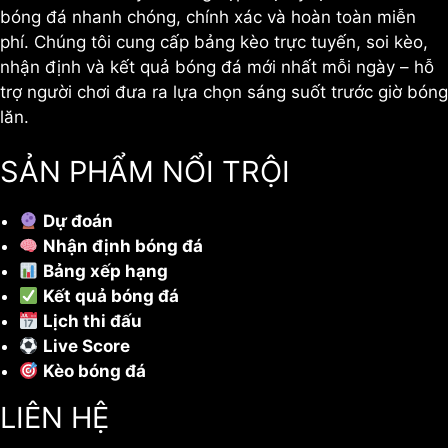
bóng đá nhanh chóng, chính xác và hoàn toàn miễn
phí. Chúng tôi cung cấp bảng kèo trực tuyến, soi kèo,
nhận định và kết quả bóng đá mới nhất mỗi ngày – hỗ
trợ người chơi đưa ra lựa chọn sáng suốt trước giờ bóng
lăn.
SẢN PHẨM NỔI TRỘI
Dự đoán
Nhận định bóng đá
Bảng xếp hạng
Kết quả bóng đá
Lịch thi đấu
Live Score
Kèo bóng đá
LIÊN HỆ