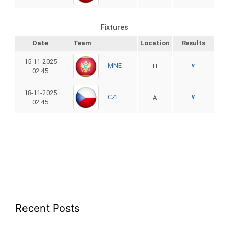
Fixtures
Date
Team
Location
Results
15-11-2025
v
MNE
H
02:45
18-11-2025
v
CZE
A
02:45
Recent Posts