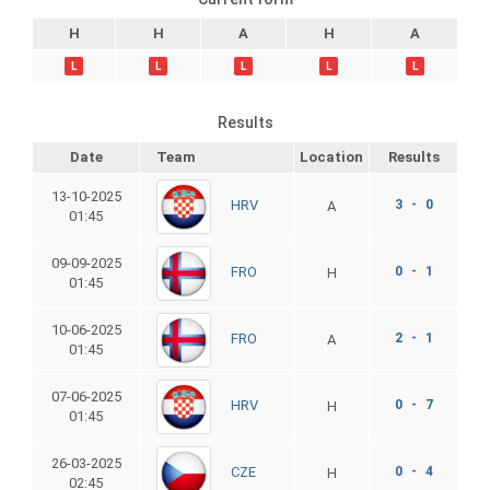
H
H
A
H
A
L
L
L
L
L
Results
Date
Team
Location
Results
13-10-2025
3 - 0
HRV
A
01:45
09-09-2025
0 - 1
FRO
H
01:45
10-06-2025
2 - 1
FRO
A
01:45
07-06-2025
0 - 7
HRV
H
01:45
26-03-2025
0 - 4
CZE
H
02:45