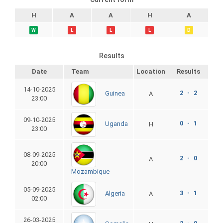
H
A
A
H
A
W
L
L
L
D
Results
Date
Team
Location
Results
14-10-2025
2 - 2
Guinea
A
23:00
09-10-2025
0 - 1
Uganda
H
23:00
08-09-2025
2 - 0
A
20:00
Mozambique
05-09-2025
3 - 1
Algeria
A
02:00
26-03-2025