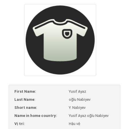
First Name:
Yusif Ayaz
Last Name:
oğlu Nəbiyev
Short name:
Y. Nabiyev
Name in home country:
Yusif Ayaz oğlu Nəbiyev
Vị trí:
Hậu vệ