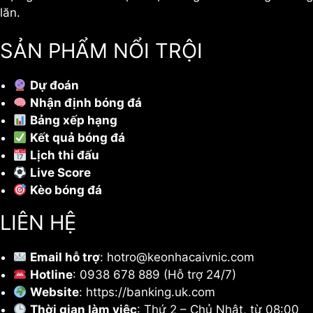
lăn.
SẢN PHẨM NỔI TRỘI
Dự đoán
Nhận định bóng đá
Bảng xếp hạng
Kết quả bóng đá
Lịch thi đấu
Live Score
Kèo bóng đá
LIÊN HỆ
Email hỗ trợ
:
hotro@keonhacaivnic.com
Hotline
: 0938 678 889 (Hỗ trợ 24/7)
Website
: https://banking.uk.com
Thời gian làm việc
: Thứ 2 – Chủ Nhật, từ 08:00