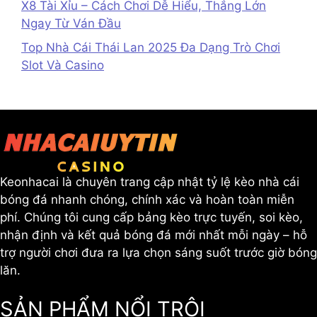
X8 Tài Xỉu – Cách Chơi Dễ Hiểu, Thắng Lớn
Ngay Từ Ván Đầu
Top Nhà Cái Thái Lan 2025 Đa Dạng Trò Chơi
Slot Và Casino
Keonhacai là chuyên trang cập nhật tỷ lệ kèo nhà cái
bóng đá nhanh chóng, chính xác và hoàn toàn miễn
phí. Chúng tôi cung cấp bảng kèo trực tuyến, soi kèo,
nhận định và kết quả bóng đá mới nhất mỗi ngày – hỗ
trợ người chơi đưa ra lựa chọn sáng suốt trước giờ bóng
lăn.
SẢN PHẨM NỔI TRỘI