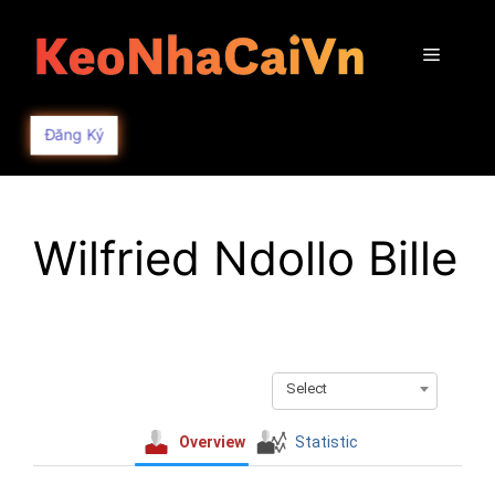
Skip
to
Menu
content
Đăng Ký
Wilfried Ndollo Bille
Select
Overview
Statistic