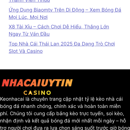
Thành Viên Tin88
Ứng Dụng Biaomtv Trên Di Động – Xem Bóng Đá
Mọi Lúc, Mọi Nơi
X8 Tài Xỉu – Cách Chơi Dễ Hiểu, Thắng Lớn
Ngay Từ Ván Đầu
Top Nhà Cái Thái Lan 2025 Đa Dạng Trò Chơi
Slot Và Casino
Keonhacai là chuyên trang cập nhật tỷ lệ kèo nhà cái
bóng đá nhanh chóng, chính xác và hoàn toàn miễn
phí. Chúng tôi cung cấp bảng kèo trực tuyến, soi kèo,
nhận định và kết quả bóng đá mới nhất mỗi ngày – hỗ
trợ người chơi đưa ra lựa chọn sáng suốt trước giờ bóng