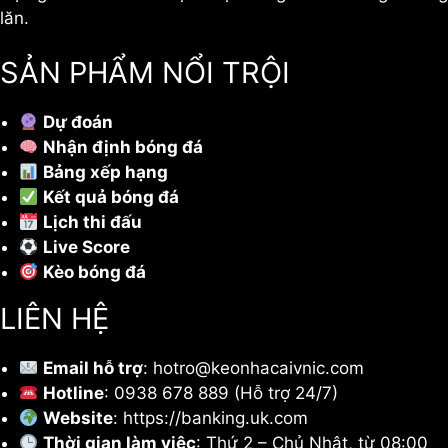
lăn.
SẢN PHẨM NỔI TRỘI
Dự đoán
Nhận định bóng đá
Bảng xếp hạng
Kết quả bóng đá
Lịch thi đấu
Live Score
Kèo bóng đá
LIÊN HỆ
Email hỗ trợ
:
hotro@keonhacaivnic.com
Hotline
: 0938 678 889 (Hỗ trợ 24/7)
Website
: https://banking.uk.com
Thời gian làm việc
: Thứ 2 – Chủ Nhật, từ 08:00