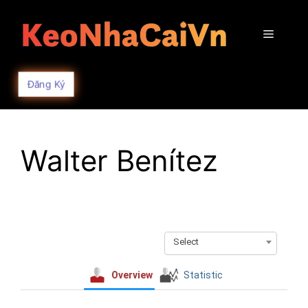
Skip
to
Menu
content
Đăng Ký
Walter Benítez
Select
Overview
Statistic