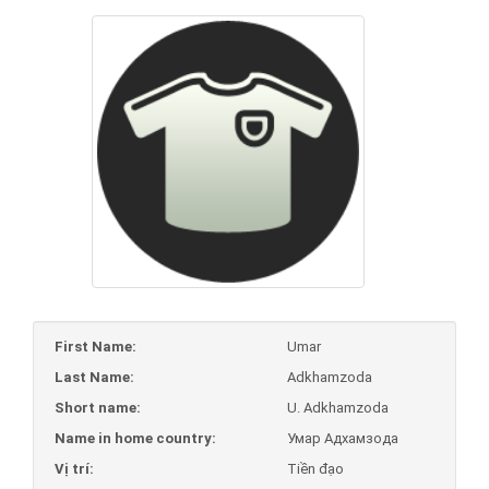
First Name:
Umar
Last Name:
Adkhamzoda
Short name:
U. Adkhamzoda
Name in home country:
Умар Адхамзода
Vị trí:
Tiền đạo