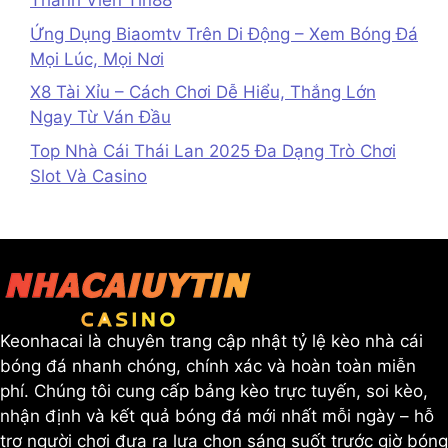
Thành Viên Tin88
Ứng Dụng Biaomtv Trên Di Động – Xem Bóng Đá
Mọi Lúc, Mọi Nơi
X8 Tài Xỉu – Cách Chơi Dễ Hiểu, Thắng Lớn
Ngay Từ Ván Đầu
Top Nhà Cái Thái Lan 2025 Đa Dạng Trò Chơi
Slot Và Casino
Keonhacai là chuyên trang cập nhật tỷ lệ kèo nhà cái
bóng đá nhanh chóng, chính xác và hoàn toàn miễn
phí. Chúng tôi cung cấp bảng kèo trực tuyến, soi kèo,
nhận định và kết quả bóng đá mới nhất mỗi ngày – hỗ
trợ người chơi đưa ra lựa chọn sáng suốt trước giờ bóng