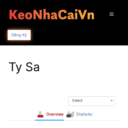
Skip
to
Menu
content
Đăng Ký
Ty Sa
Select
Overview
Statistic