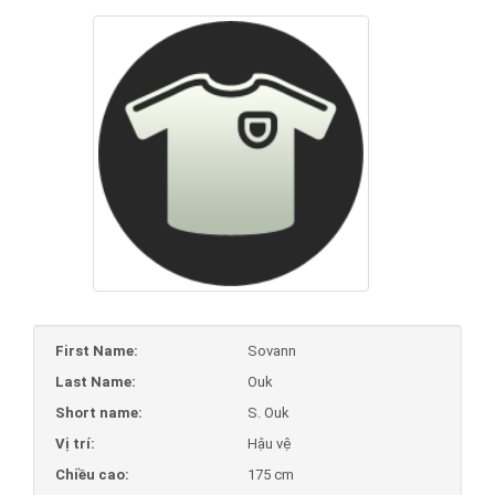
First Name:
Sovann
Last Name:
Ouk
Short name:
S. Ouk
Vị trí:
Hậu vệ
Chiều cao:
175 cm