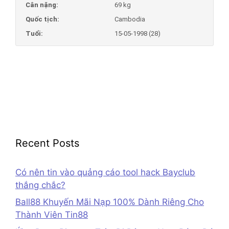
Cân nặng:
69 kg
Quốc tịch:
Cambodia
Tuổi:
15-05-1998 (28)
Recent Posts
Có nên tin vào quảng cáo tool hack Bayclub
thắng chắc?
Ball88 Khuyến Mãi Nạp 100% Dành Riêng Cho
Thành Viên Tin88