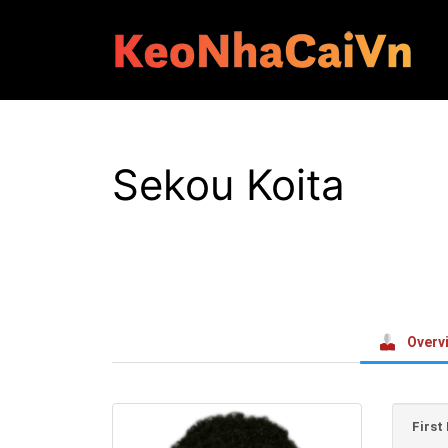
Skip
to
content
Sekou Koita
Overv
First