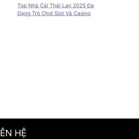
Top Nhà Cái Thái Lan 2025 Đa
Dạng Trò Chơi Slot Và Casino
IÊN HỆ