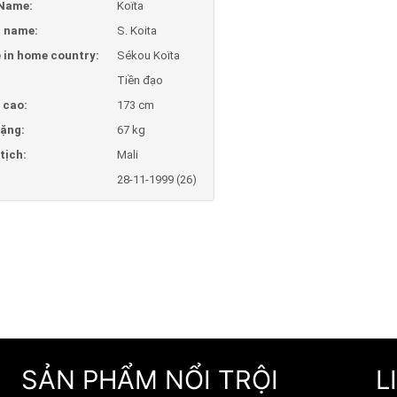
 Name:
Koïta
 name:
S. Koita
in home country:
Sékou Koïta
Tiền đạo
 cao:
173 cm
ặng:
67 kg
tịch:
Mali
28-11-1999 (26)
SẢN PHẨM NỔI TRỘI
L