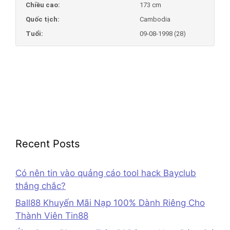
Chiều cao:
173 cm
Quốc tịch:
Cambodia
Tuổi:
09-08-1998 (28)
Recent Posts
Có nên tin vào quảng cáo tool hack Bayclub
thắng chắc?
Ball88 Khuyến Mãi Nạp 100% Dành Riêng Cho
Thành Viên Tin88