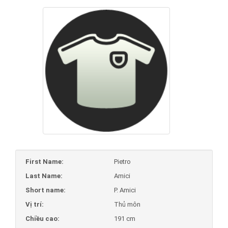
First Name:
Pietro
Last Name:
Amici
Short name:
P. Amici
Vị trí:
Thủ môn
Chiều cao:
191 cm