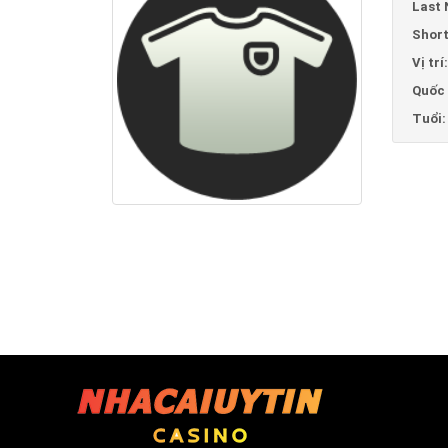
Last
Short
Vị trí:
Quốc 
Tuổi: