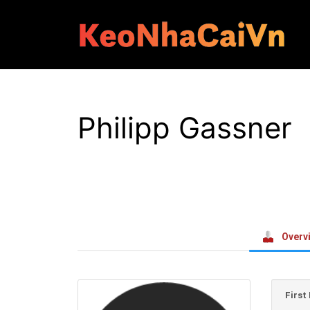
Skip
to
content
Philipp Gassner
Overv
First