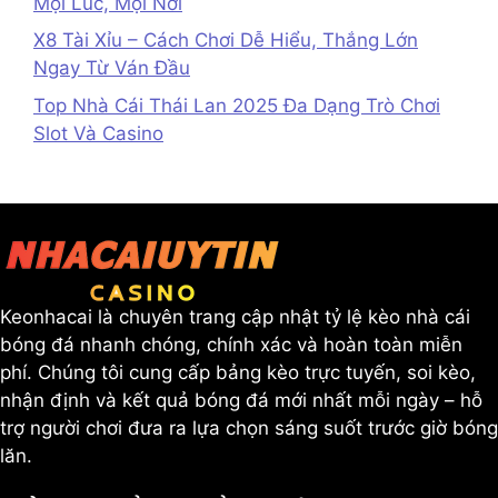
Mọi Lúc, Mọi Nơi
X8 Tài Xỉu – Cách Chơi Dễ Hiểu, Thắng Lớn
Ngay Từ Ván Đầu
Top Nhà Cái Thái Lan 2025 Đa Dạng Trò Chơi
Slot Và Casino
Keonhacai là chuyên trang cập nhật tỷ lệ kèo nhà cái
bóng đá nhanh chóng, chính xác và hoàn toàn miễn
phí. Chúng tôi cung cấp bảng kèo trực tuyến, soi kèo,
nhận định và kết quả bóng đá mới nhất mỗi ngày – hỗ
trợ người chơi đưa ra lựa chọn sáng suốt trước giờ bóng
lăn.