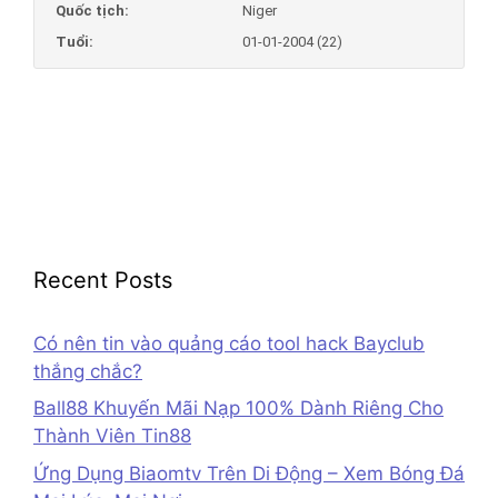
Quốc tịch:
Niger
Tuổi:
01-01-2004 (22)
Recent Posts
Có nên tin vào quảng cáo tool hack Bayclub
thắng chắc?
Ball88 Khuyến Mãi Nạp 100% Dành Riêng Cho
Thành Viên Tin88
Ứng Dụng Biaomtv Trên Di Động – Xem Bóng Đá