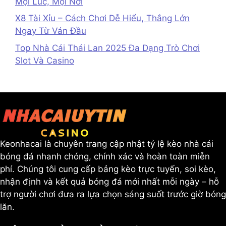
Mọi Lúc, Mọi Nơi
X8 Tài Xỉu – Cách Chơi Dễ Hiểu, Thắng Lớn
Ngay Từ Ván Đầu
Top Nhà Cái Thái Lan 2025 Đa Dạng Trò Chơi
Slot Và Casino
Keonhacai là chuyên trang cập nhật tỷ lệ kèo nhà cái
bóng đá nhanh chóng, chính xác và hoàn toàn miễn
phí. Chúng tôi cung cấp bảng kèo trực tuyến, soi kèo,
nhận định và kết quả bóng đá mới nhất mỗi ngày – hỗ
trợ người chơi đưa ra lựa chọn sáng suốt trước giờ bóng
lăn.