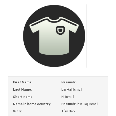
First Name:
Nazirrudin
Last Name:
bin Haji Ismail
Short name:
N. Ismail
Name in home country:
Nazirrudin bin Haji Ismail
Vị trí:
Tiền đạo