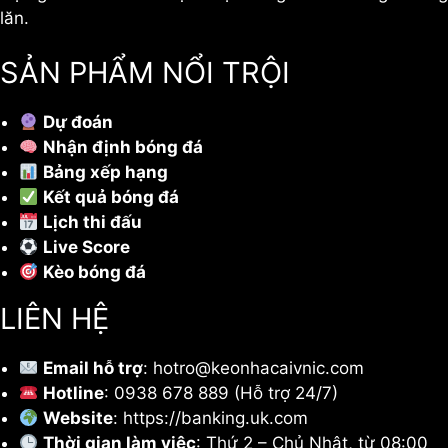
lăn.
SẢN PHẨM NỔI TRỘI
Dự đoán
Nhận định bóng đá
Bảng xếp hạng
Kết quả bóng đá
Lịch thi đấu
Live Score
Kèo bóng đá
LIÊN HỆ
Email hỗ trợ
:
hotro@keonhacaivnic.com
Hotline
: 0938 678 889 (Hỗ trợ 24/7)
Website
: https://banking.uk.com
Thời gian làm việc
: Thứ 2 – Chủ Nhật, từ 08:00