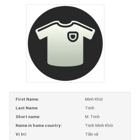
First Name:
Minh Khôi
Last Name:
Trịnh
Short name:
M. Trinh
Name in home country:
Trịnh Minh Khôi
Vị trí:
Tiền vệ