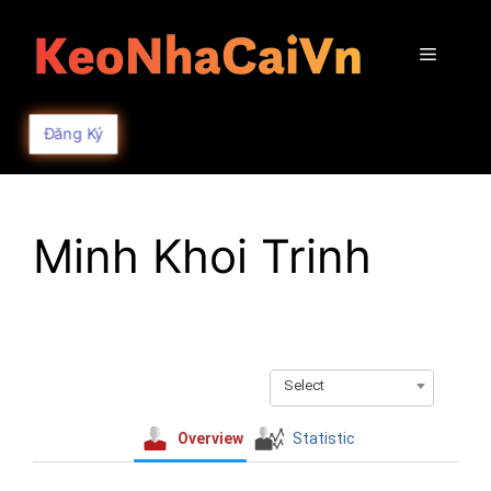
Skip
to
Menu
content
Đăng Ký
Minh Khoi Trinh
Select
Overview
Statistic