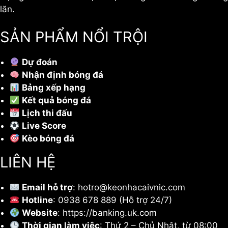
lăn.
SẢN PHẨM NỔI TRỘI
Dự đoán
Nhận định bóng đá
Bảng xếp hạng
Kết quả bóng đá
Lịch thi đấu
Live Score
Kèo bóng đá
LIÊN HỆ
Email hỗ trợ
:
hotro@keonhacaivnic.com
Hotline
: 0938 678 889 (Hỗ trợ 24/7)
Website
: https://banking.uk.com
Thời gian làm việc
: Thứ 2 – Chủ Nhật, từ 08:00