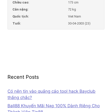
Chiều cao:
173 cm
Cân nặng:
72 kg
Quốc tịch:
Viet Nam
Tuổi:
30-04-2003 (23)
Recent Posts
Có nên tin vào quảng cáo tool hack Bayclub
thắng chắc?
Ball88 Khuyến Mãi Nạp 100% Dành Riêng Cho