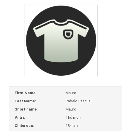
First Name:
Mauro
Last Name:
Rabelo Pascual
Short name:
Mauro
Vị trí:
Thủ môn
Chiều cao:
184 cm