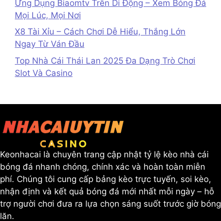
Ứng Dụng Biaomtv Trên Di Động – Xem Bóng Đá
Mọi Lúc, Mọi Nơi
X8 Tài Xỉu – Cách Chơi Dễ Hiểu, Thắng Lớn
Ngay Từ Ván Đầu
Top Nhà Cái Thái Lan 2025 Đa Dạng Trò Chơi
Slot Và Casino
Keonhacai là chuyên trang cập nhật tỷ lệ kèo nhà cái
bóng đá nhanh chóng, chính xác và hoàn toàn miễn
phí. Chúng tôi cung cấp bảng kèo trực tuyến, soi kèo,
nhận định và kết quả bóng đá mới nhất mỗi ngày – hỗ
trợ người chơi đưa ra lựa chọn sáng suốt trước giờ bóng
lăn.