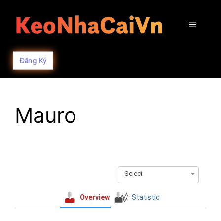
Skip
to
Menu
content
Đăng Ký
Mauro
Select
Overview
Statistic