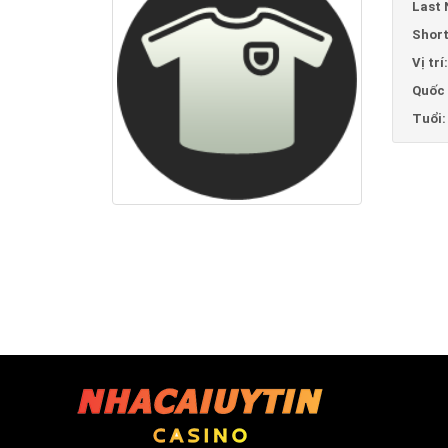
Last
Short
Vị trí:
Quốc 
Tuổi: