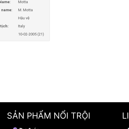
 Name:
Motta
 name:
M. Motta
Hậu vệ
tịch:
Italy
10-02-2005 (21)
SẢN PHẨM NỔI TRỘI
L