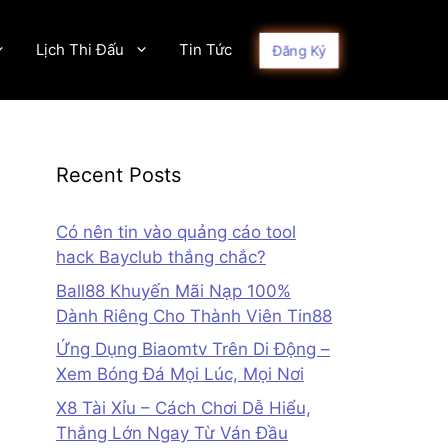
Lịch Thi Đấu
Tin Tức
Đăng Ký
Recent Posts
Có nên tin vào quảng cáo tool
hack Bayclub thắng chắc?
Ball88 Khuyến Mãi Nạp 100%
Dành Riêng Cho Thành Viên Tin88
Ứng Dụng Biaomtv Trên Di Động –
Xem Bóng Đá Mọi Lúc, Mọi Nơi
X8 Tài Xỉu – Cách Chơi Dễ Hiểu,
Thắng Lớn Ngay Từ Ván Đầu