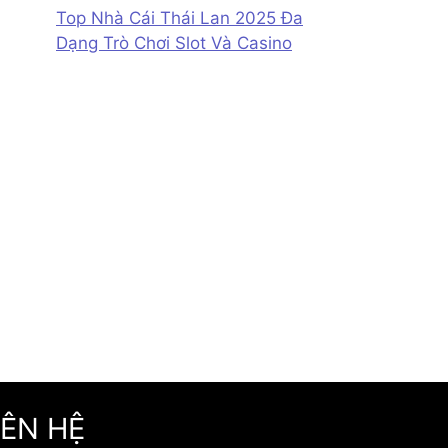
Top Nhà Cái Thái Lan 2025 Đa
Dạng Trò Chơi Slot Và Casino
IÊN HỆ