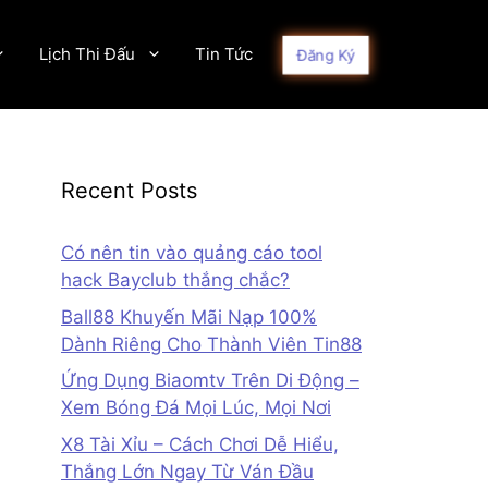
Lịch Thi Đấu
Tin Tức
Đăng Ký
Recent Posts
Có nên tin vào quảng cáo tool
hack Bayclub thắng chắc?
Ball88 Khuyến Mãi Nạp 100%
Dành Riêng Cho Thành Viên Tin88
Ứng Dụng Biaomtv Trên Di Động –
Xem Bóng Đá Mọi Lúc, Mọi Nơi
X8 Tài Xỉu – Cách Chơi Dễ Hiểu,
Thắng Lớn Ngay Từ Ván Đầu