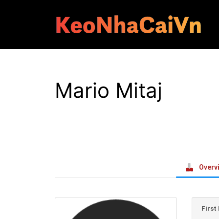
Skip
to
content
Mario Mitaj
Overv
First